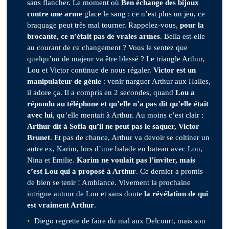
sans flancher. Le moment où
Ben échange des bijoux
contre une arme
glace le sang : ce n’est plus un jeu, ce
braquage peut très mal tourner. Rappelez-vous,
pour la
brocante, ce n’était pas de vraies armes
. Bella est-elle
au courant de ce changement ? Vous le sentez que
quelqu’un de majeur va être blessé ? Le triangle Arthur,
Lou et Victor continue de nous régaler.
Victor est un
manipulateur de génie
: venir narguer Arthur aux Halles,
il adore ça. Il a compris en 2 secondes, quand
Lou a
répondu au téléphone et qu’elle n’a pas dit qu’elle était
avec lui
, qu’elle mentait à Arthur. Au moins c’est clair :
Arthur dit à Sofia qu’il ne peut pas le saquer, Victor
Brunet
. Et pas de chance, Arthur va devoir se coltiner un
autre ex, Karim, lors d’une balade en bateau avec Lou,
Nina et Emilie.
Karim ne voulait pas l’inviter, mais
c’est Lou qui a proposé à Arthur
. Ce dernier a promis
de bien se tenir ! Ambiance. Vivement la prochaine
intrigue autour de Lou et sans doute
la révélation de qui
est vraiment Arthur
.
Diego regrette de faire du mal aux Delcourt, mais son