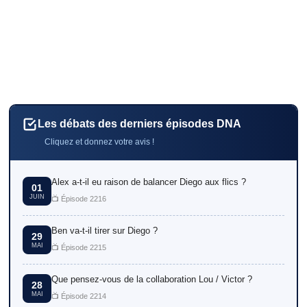
Les débats des derniers épisodes DNA
Cliquez et donnez votre avis !
Alex a-t-il eu raison de balancer Diego aux flics ?
01
JUIN
📺 Épisode 2216
Ben va-t-il tirer sur Diego ?
29
MAI
📺 Épisode 2215
Que pensez-vous de la collaboration Lou / Victor ?
28
MAI
📺 Épisode 2214