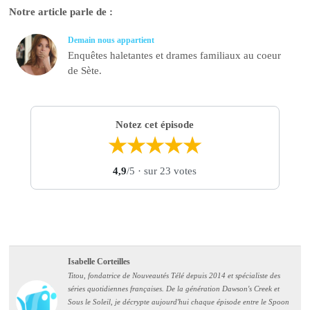
Notre article parle de :
Demain nous appartient
Enquêtes haletantes et drames familiaux au coeur
de Sète.
Notez cet épisode
★
★
★
★
★
4,9
/5
· sur 23 votes
Isabelle Corteilles
Titou, fondatrice de Nouveautés Télé depuis 2014 et spécialiste des
séries quotidiennes françaises. De la génération Dawson's Creek et
Sous le Soleil, je décrypte aujourd'hui chaque épisode entre le Spoon