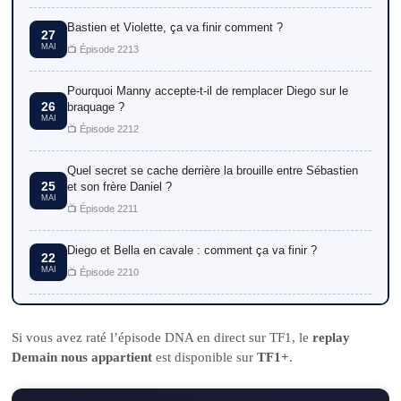
Bastien et Violette, ça va finir comment ?
27
MAI
📺 Épisode 2213
Pourquoi Manny accepte-t-il de remplacer Diego sur le
26
braquage ?
MAI
📺 Épisode 2212
Quel secret se cache derrière la brouille entre Sébastien
25
et son frère Daniel ?
MAI
📺 Épisode 2211
Diego et Bella en cavale : comment ça va finir ?
22
MAI
📺 Épisode 2210
Si vous avez raté l’épisode DNA en direct sur TF1, le
replay
Demain nous appartient
est disponible sur
TF1+
.