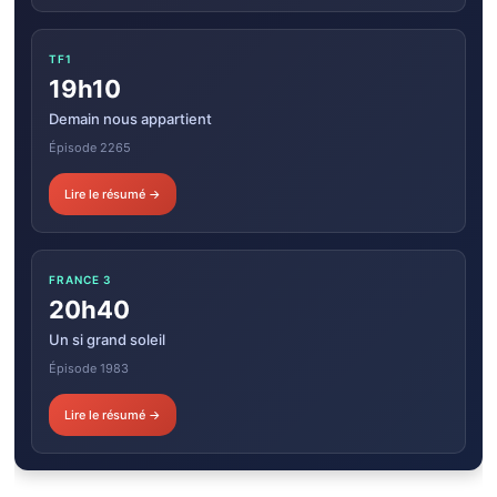
TF1
19h10
Demain nous appartient
Épisode 2265
Lire le résumé →
FRANCE 3
20h40
Un si grand soleil
Épisode 1983
Lire le résumé →