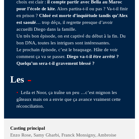
choix est clair :
il compte partir avec Bella au Maroc
pour l’école de kite
. Alors partira-t-il ou pas ? Va-t-il finir
en prison ?
Chloé est morte d’inquiétude tandis qu’Alex
est saoulé
… trop déçu, il regrette presque d’avoir
accueilli Diego dans la famille.
Un très bon épisode, on est captivé du début à la fin. Du
bon DNA, toutes les intrigues sont intéressantes.
Le prochain épisode, c’est le braquage. Hâte de voir
comment ça va se passer.
Diego va-t-il être arrêté ?
Quelqu’un sera-t-il gravement blessé ?
-
Les
Leila et Noor, ça traîne un peu …c’est mignon les
gâteaux mais on a envie que ça avance vraiment cette
réconciliation.
Casting principal
Enzo Rose, Samy Gharbi, Franck Monsigny, Ambroise