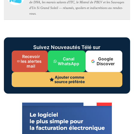
de DNA, les marais salants d'ITC, le Mistral de PBLV et les Sauvages
d'Un Si Grand Soleil — résumés, spoilers et indiscrétions au rendez-
vous.
Suivez Nouveautés Télé sur
Recevoir
Canal
Google
les alertes
WhatsApp
Discover
mail
Ajouter comme
source préférée