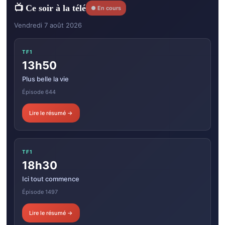
📺 Ce soir à la télé
● En cours
Vendredi 7 août 2026
TF1
13h50
Plus belle la vie
Épisode 644
Lire le résumé →
TF1
18h30
Ici tout commence
Épisode 1497
Lire le résumé →