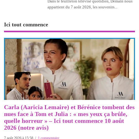
Dans le feuilleton télévisé quotidien, Demain nous
appartient du 7 août 2026, les souvenirs...
Ici tout commence
Carla (Aaricia Lemaire) et Bérénice tombent des
nues face à Tom et Julia : « mes yeux ça brûle,
quelle horreur » – Ici tout commence 10 août
2026 (notre avis)
7 août 2026 à 15:58
1 commentaire