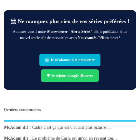
📨
Ne manquez plus rien de vos séries préférées !
Abonnez-vous à notre 🚨
newsletter "Alerte Séries"
dès la publication d’un
nouvel article afin de recevoir les actus
Nouveautés-Télé
en direct !
✉️ Je m’abonne à la newsletter
💬 Je rejoins Google Discover
Derniers commentaires
McAdam
dit :
Cadix c'est ça qui est d'autant plus bizarre ...
McAdam
dit :
Le problème de Carla est qu'on en revient tou...