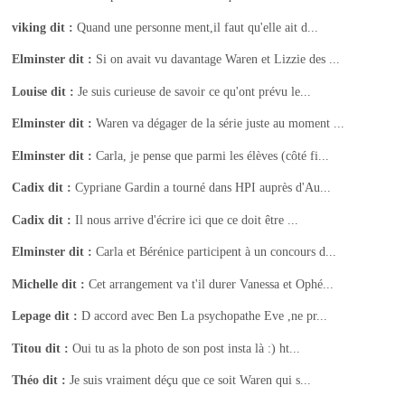
viking
dit :
Quand une personne ment,il faut qu'elle ait d...
Elminster
dit :
Si on avait vu davantage Waren et Lizzie des ...
Louise
dit :
Je suis curieuse de savoir ce qu'ont prévu le...
Elminster
dit :
Waren va dégager de la série juste au moment ...
Elminster
dit :
Carla, je pense que parmi les élèves (côté fi...
Cadix
dit :
Cypriane Gardin a tourné dans HPI auprès d'Au...
Cadix
dit :
Il nous arrive d'écrire ici que ce doit être ...
Elminster
dit :
Carla et Bérénice participent à un concours d...
Michelle
dit :
Cet arrangement va t'il durer Vanessa et Ophé...
Lepage
dit :
D accord avec Ben La psychopathe Eve ,ne pr...
Titou
dit :
Oui tu as la photo de son post insta là :) ht...
Théo
dit :
Je suis vraiment déçu que ce soit Waren qui s...