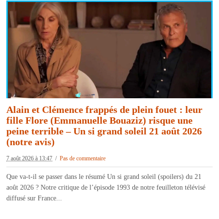
Alain et Clémence frappés de plein fouet : leur
fille Flore (Emmanuelle Bouaziz) risque une
peine terrible – Un si grand soleil 21 août 2026
(notre avis)
7 août 2026 à 13:47
Pas de commentaire
Que va-t-il se passer dans le résumé Un si grand soleil (spoilers) du 21
août 2026 ? Notre critique de l’épisode 1993 de notre feuilleton télévisé
diffusé sur France...