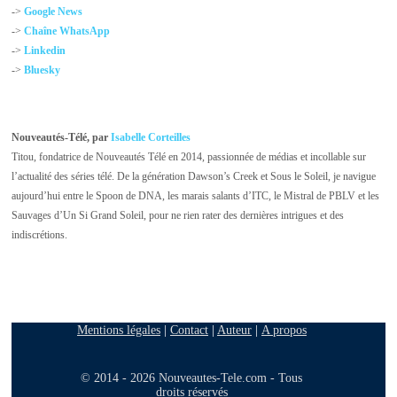
->
Google News
->
Chaîne WhatsApp
->
Linkedin
->
Bluesky
Nouveautés-Télé, par
Isabelle Corteilles
Titou, fondatrice de Nouveautés Télé en 2014, passionnée de médias et incollable sur
l’actualité des séries télé. De la génération Dawson’s Creek et Sous le Soleil, je navigue
aujourd’hui entre le Spoon de DNA, les marais salants d’ITC, le Mistral de PBLV et les
Sauvages d’Un Si Grand Soleil, pour ne rien rater des dernières intrigues et des
indiscrétions.
Mentions légales
|
Contact
|
Auteur
|
A propos
© 2014 - 2026 Nouveautes-Tele.com - Tous
droits réservés