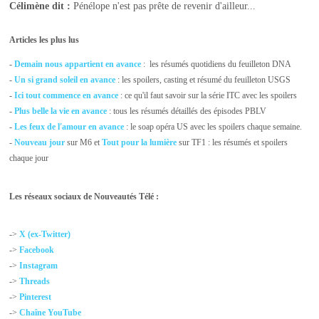
Célimène
dit :
Pénélope n'est pas prête de revenir d'ailleur...
Articles les plus lus
-
Demain nous appartient en avance
: les résumés quotidiens du feuilleton DNA
-
Un si grand soleil en avance
: les spoilers, casting et résumé du feuilleton USGS
-
Ici tout commence en avance
: ce qu'il faut savoir sur la série ITC avec les spoilers
-
Plus belle la vie en avance
: tous les résumés détaillés des épisodes PBLV
-
Les feux de l'amour en avance
: le soap opéra US avec les spoilers chaque semaine.
-
Nouveau jour
sur M6 et
Tout pour la lumière
sur TF1 : les résumés et spoilers
chaque jour
Les réseaux sociaux de Nouveautés Télé :
->
X (ex-Twitter)
->
Facebook
->
Instagram
->
Threads
->
Pinterest
->
Chaîne YouTube