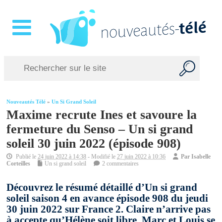
Nouveautés Télé
»
Un Si Grand Soleil
Maxime recrute Ines et savoure la
fermeture du Senso – Un si grand
soleil 30 juin 2022 (épisode 908)
Publié le
24 juin 2022 à 14:38
- Modifié le
27 juin 2022 à 10:36
Par
Isabelle
Corteilles
Un si grand soleil
2 commentaires
Découvrez le résumé détaillé d’Un si grand
soleil saison 4 en avance épisode 908 du jeudi
30 juin 2022 sur France 2. Claire n’arrive pas
à accepte qu’Hélène soit libre. Marc et Louis se