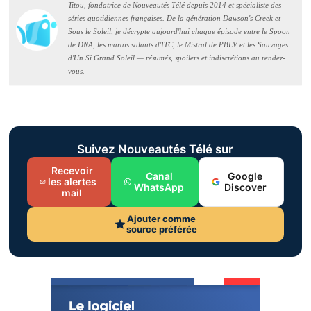
Titou, fondatrice de Nouveautés Télé depuis 2014 et spécialiste des
séries quotidiennes françaises. De la génération Dawson's Creek et
Sous le Soleil, je décrypte aujourd'hui chaque épisode entre le Spoon
de DNA, les marais salants d'ITC, le Mistral de PBLV et les Sauvages
d'Un Si Grand Soleil — résumés, spoilers et indiscrétions au rendez-
vous.
Suivez Nouveautés Télé sur
Recevoir
Canal
Google
les alertes
WhatsApp
Discover
mail
Ajouter comme
source préférée