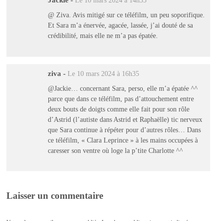
Jackie
-
Le 10 mars 2024 à 14h35
@ Ziva. Avis mitigé sur ce téléfilm, un peu soporifique.
Et Sara m’a énervée, agacée, lassée, j’ai douté de sa
crédibilité, mais elle ne m’a pas épatée.
ziva
-
Le 10 mars 2024 à 16h35
@Jackie… concernant Sara, perso, elle m’a épatée ^^
parce que dans ce téléfilm, pas d’attouchement entre
deux bouts de doigts comme elle fait pour son rôle
d’Astrid (l’autiste dans Astrid et Raphaëlle) tic nerveux
que Sara continue à répéter pour d’autres rôles… Dans
ce téléfilm, « Clara Leprince » à les mains occupées à
caresser son ventre où loge la p’tite Charlotte ^^
Laisser un commentaire