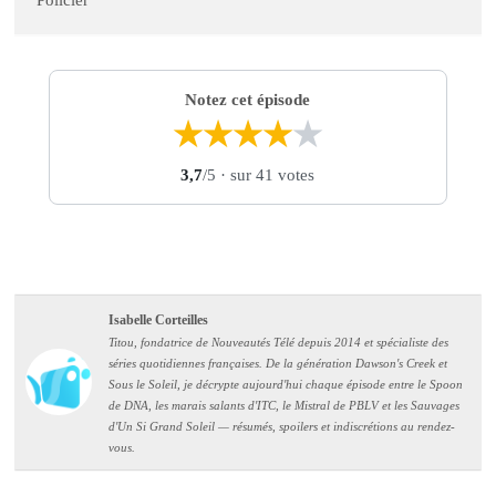
Policier
Notez cet épisode
★
★
★
★
★
3,7
/5
· sur 41 votes
Isabelle Corteilles
Titou, fondatrice de Nouveautés Télé depuis 2014 et spécialiste des
séries quotidiennes françaises. De la génération Dawson's Creek et
Sous le Soleil, je décrypte aujourd'hui chaque épisode entre le Spoon
de DNA, les marais salants d'ITC, le Mistral de PBLV et les Sauvages
d'Un Si Grand Soleil — résumés, spoilers et indiscrétions au rendez-
vous.