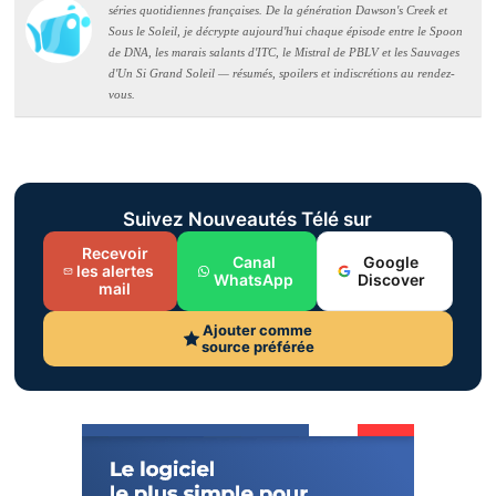
séries quotidiennes françaises. De la génération Dawson's Creek et
Sous le Soleil, je décrypte aujourd'hui chaque épisode entre le Spoon
de DNA, les marais salants d'ITC, le Mistral de PBLV et les Sauvages
d'Un Si Grand Soleil — résumés, spoilers et indiscrétions au rendez-
vous.
Suivez Nouveautés Télé sur
Recevoir
Canal
Google
les alertes
WhatsApp
Discover
mail
Ajouter comme
source préférée