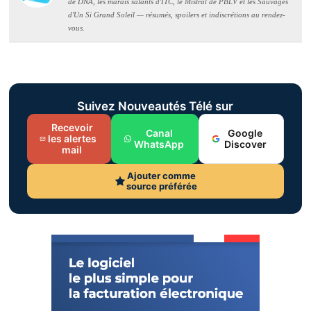
de DNA, les marais salants d'ITC, le Mistral de PBLV et les Sauvages
d'Un Si Grand Soleil — résumés, spoilers et indiscrétions au rendez-
vous.
Suivez Nouveautés Télé sur
Recevoir
Canal
Google
les alertes
WhatsApp
Discover
mail
Ajouter comme
source préférée