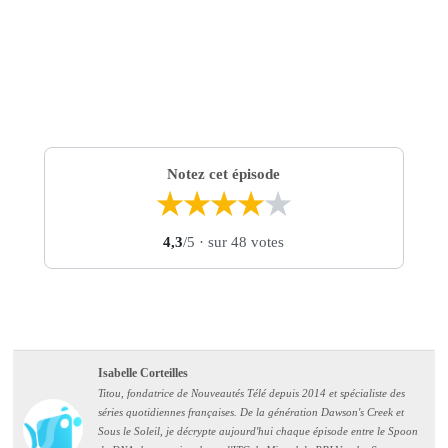
Notez cet épisode
★
★
★
★
★
4,3
/5
· sur 48 votes
Isabelle Corteilles
Titou, fondatrice de Nouveautés Télé depuis 2014 et spécialiste des
séries quotidiennes françaises. De la génération Dawson's Creek et
Sous le Soleil, je décrypte aujourd'hui chaque épisode entre le Spoon