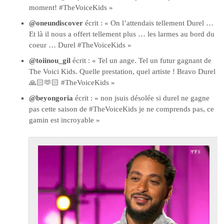
moment! #TheVoiceKids »
@oneundiscover
écrit : « On l’attendais tellement Durel …
Et là il nous a offert tellement plus … les larmes au bord du
coeur … Durel #TheVoiceKids »
@toiinou_gil
écrit : « Tel un ange. Tel un futur gagnant de
The Voici Kids. Quelle prestation, quel artiste ! Bravo Durel
🙏🏻🫶🏻 #TheVoiceKids »
@beyongoria
écrit : « non jsuis désolée si durel ne gagne
pas cette saison de #TheVoiceKids je ne comprends pas, ce
gamin est incroyable »