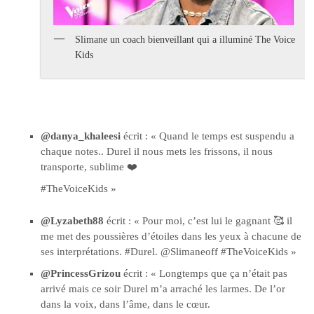
Slimane un coach bienveillant qui a illuminé The Voice
Kids
@danya_khaleesi
écrit : « Quand le temps est suspendu a
chaque notes.. Durel il nous mets les frissons, il nous
transporte, sublime ❤️
#TheVoiceKids »
@Lyzabeth88
écrit : « Pour moi, c’est lui le gagnant 🥰 il
me met des poussières d’étoiles dans les yeux à chacune de
ses interprétations. #Durel. @Slimaneoff #TheVoiceKids »
@PrincessGrizou
écrit : « Longtemps que ça n’était pas
arrivé mais ce soir Durel m’a arraché les larmes. De l’or
dans la voix, dans l’âme, dans le cœur.