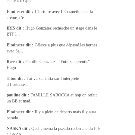
chute » d'Ophé...
Elminster
dit :
L'histoire avec L Cosmétique et la
crème, c'e...
IRIS
dit :
Hugo Gonzalez recherche un stage dans le
BTP?...
Elminster
dit :
Céleste a plus que dépassé les bornes
avec Sa...
Rose
dit :
Famille Gonzalez : "Futurs apprentis"
Hugo...
Titou
dit :
J'ai vu sur insta sur l'interprète
d'Hortense...
pauline
dit :
FAMILLE SAROCCA et hop on refait
un BB et mad...
Elminster
dit :
Il y a plein de départs mais il y aura
parado...
NASKA
dit :
Quel cinéma la pseudo recherche du Fils
GONZA...