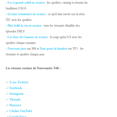
-
Un si grand soleil en avance
: les spoilers, casting et résumé du
feuilleton USGS
-
Ici tout commence en avance
: ce qu'il faut savoir sur la série
ITC avec les spoilers
-
Plus belle la vie en avance
: tous les résumés détaillés des
épisodes PBLV
-
Les feux de l'amour en avance
: le soap opéra US avec les
spoilers chaque semaine.
-
Nouveau jour
sur M6 et
Tout pour la lumière
sur TF1 : les
résumés et spoilers chaque jour
Les réseaux sociaux de Nouveautés Télé :
->
X (ex-Twitter)
->
Facebook
->
Instagram
->
Threads
->
Pinterest
->
Chaîne YouTube
->
Google News