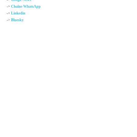
->
Chaîne WhatsApp
->
Linkedin
->
Bluesky