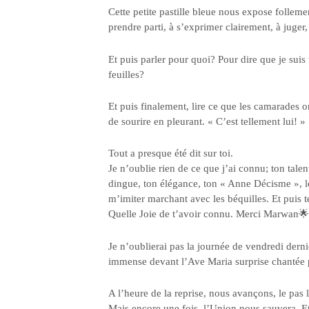
Cette petite pastille bleue nous expose folleme
prendre parti, à s’exprimer clairement, à juger,
Et puis parler pour quoi? Pour dire que je suis 
feuilles?
Et puis finalement, lire ce que les camarades on
de sourire en pleurant. « C’est tellement lui! »
Tout a presque été dit sur toi.
Je n’oublie rien de ce que j’ai connu; ton talen
dingue, ton élégance, ton « Anne Décisme », le
m’imiter marchant avec les béquilles. Et puis t
Quelle Joie de t’avoir connu. Merci Marwan🌟
Je n’oublierai pas la journée de vendredi dern
immense devant l’Ave Maria surprise chantée 
A l’heure de la reprise, nous avançons, le pas 
Mais encore une fois, l’Union nous sauvera. Et