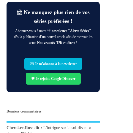
📨
Ne manquez plus rien de vos
séries préférées !
Abonnez-vous à notre 🚨
newsletter "Alerte Séries"
dès la publication d’un nouvel article afin de recevoir les
actus
Nouveautés-Télé
en direct !
✉️ Je m’abonne à la newsletter
💬 Je rejoins Google Discover
Derniers commentaires
Cherokee-Rose
dit :
L'intrigue sur la soi-disant «