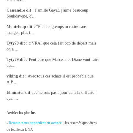
Cassandre
dit :
Famille Gayat, j'aime beaucoup
Soukdavone, c'...
Monteloup
dit :
"Plus longtemps tu restes sans
manger, plus t...
Tyty79
dit :
c VRAI que cela fait bcp de départ mais
on a ...
Tyty79
dit :
Peut-être que Marceau et Diane vont faire
des...
viking
dit :
Avec tous ces achats,il est probable que
A.P ...
Elminster
dit :
Je ne suis pas à jour dans la diffusion,
quan...
Articles les plus lus
-
Demain nous appartient en avance
: les résumés quotidiens
du feuilleton DNA