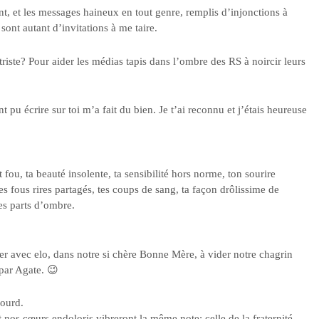
nt, et les messages haineux en tout genre, remplis d’injonctions à
 sont autant d’invitations à me taire.
triste? Pour aider les médias tapis dans l’ombre des RS à noircir leurs
t pu écrire sur toi m’a fait du bien. Je t’ai reconnu et j’étais heureuse
t fou, ta beauté insolente, ta sensibilité hors norme, ton sourire
s fous rires partagés, tes coups de sang, ta façon drôlissime de
es parts d’ombre.
ier avec elo, dans notre si chère Bonne Mère, à vider notre chagrin
par Agate. 😉
lourd.
 nos cœurs endoloris vibreront la même note; celle de la fraternité.