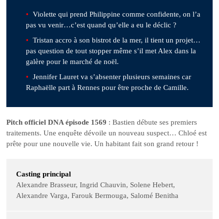
Violette qui prend Philippine comme confidente, on l’a
pas vu venir…c’est quand qu’elle a eu le déclic ?
Tristan accro à son bistrot de la mer, il tient un projet…
pas question de tout stopper même s’il met Alex dans la
galère pour le marché de noël.
Jennifer Lauret va s’absenter plusieurs semaines car
Raphaëlle part à Rennes pour être proche de Camille.
Pitch officiel DNA épisode 1569
: Bastien débute ses premiers
traitements. Une enquête dévoile un nouveau suspect… Chloé est
prête pour une nouvelle vie. Un habitant fait son grand retour !
Casting principal
Alexandre Brasseur, Ingrid Chauvin, Solene Hebert,
Alexandre Varga, Farouk Bermouga, Salomé Benitha