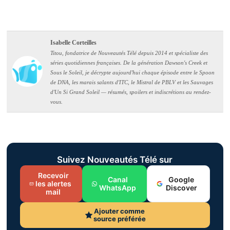
Isabelle Corteilles
Titou, fondatrice de Nouveautés Télé depuis 2014 et spécialiste des
séries quotidiennes françaises. De la génération Dawson's Creek et
Sous le Soleil, je décrypte aujourd'hui chaque épisode entre le Spoon
de DNA, les marais salants d'ITC, le Mistral de PBLV et les Sauvages
d'Un Si Grand Soleil — résumés, spoilers et indiscrétions au rendez-
vous.
Suivez Nouveautés Télé sur
Recevoir
Canal
Google
les alertes
WhatsApp
Discover
mail
Ajouter comme
source préférée