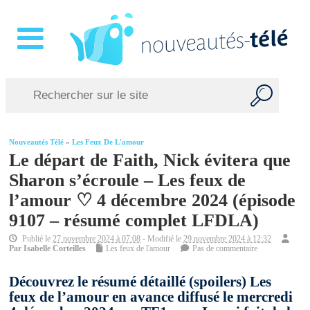
Nouveautés Télé
»
Les Feux De L'amour
Le départ de Faith, Nick évitera que
Sharon s’écroule – Les feux de
l’amour ♡ 4 décembre 2024 (épisode
9107 – résumé complet LFDLA)
Publié le
27 novembre 2024 à 07:08
- Modifié le
29 novembre 2024 à 12:32
Par
Isabelle Corteilles
Les feux de l'amour
Pas de commentaire
Découvrez le résumé détaillé (spoilers) Les
feux de l’amour en avance diffusé le mercredi