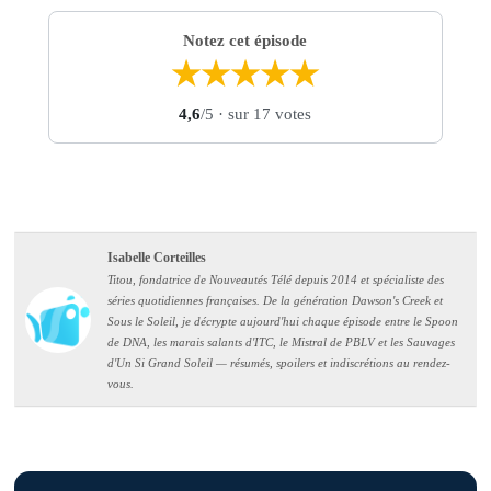
Notez cet épisode
★
★
★
★
★
4,6
/5
· sur 17 votes
Isabelle Corteilles
Titou, fondatrice de Nouveautés Télé depuis 2014 et spécialiste des
séries quotidiennes françaises. De la génération Dawson's Creek et
Sous le Soleil, je décrypte aujourd'hui chaque épisode entre le Spoon
de DNA, les marais salants d'ITC, le Mistral de PBLV et les Sauvages
d'Un Si Grand Soleil — résumés, spoilers et indiscrétions au rendez-
vous.