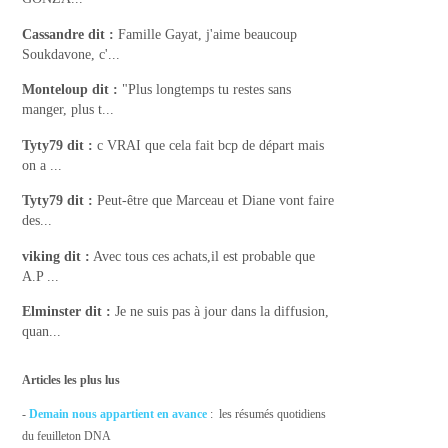
Cassandre
dit :
Famille Gayat, j'aime beaucoup
Soukdavone, c'...
Monteloup
dit :
"Plus longtemps tu restes sans
manger, plus t...
Tyty79
dit :
c VRAI que cela fait bcp de départ mais
on a ...
Tyty79
dit :
Peut-être que Marceau et Diane vont faire
des...
viking
dit :
Avec tous ces achats,il est probable que
A.P ...
Elminster
dit :
Je ne suis pas à jour dans la diffusion,
quan...
Articles les plus lus
-
Demain nous appartient en avance
: les résumés quotidiens
du feuilleton DNA