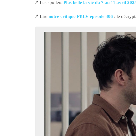
📍 Les spoilers
Plus belle la vie du 7 au 11 avril 202
📍 Lire
notre critique PBLV épisode 306
: le décryp