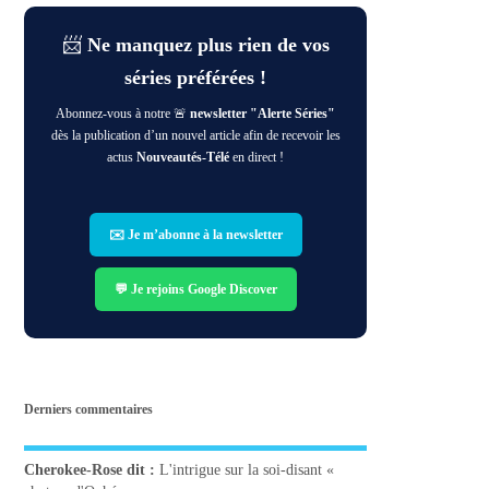
📨
Ne manquez plus rien de vos
séries préférées !
Abonnez-vous à notre 🚨
newsletter "Alerte Séries"
dès la publication d’un nouvel article afin de recevoir les
actus
Nouveautés-Télé
en direct !
✉️ Je m’abonne à la newsletter
💬 Je rejoins Google Discover
Derniers commentaires
Cherokee-Rose
dit :
L'intrigue sur la soi-disant «