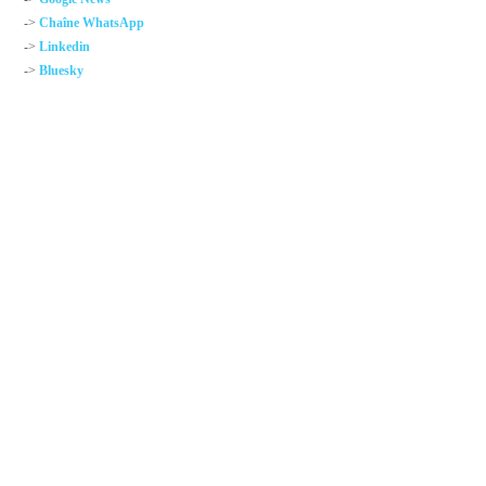
->
Chaîne WhatsApp
->
Linkedin
->
Bluesky