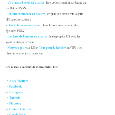
-
Un si grand soleil en avance
: les spoilers, casting et résumé du
feuilleton USGS
-
Ici tout commence en avance
: ce qu'il faut savoir sur la série
ITC avec les spoilers
-
Plus belle la vie en avance
: tous les résumés détaillés des
épisodes PBLV
-
Les feux de l'amour en avance
: le soap opéra US avec les
spoilers chaque semaine.
-
Nouveau jour
sur M6 et
Tout pour la lumière
sur TF1 : les
résumés et spoilers chaque jour
Les réseaux sociaux de Nouveautés Télé :
->
X (ex-Twitter)
->
Facebook
->
Instagram
->
Threads
->
Pinterest
->
Chaîne YouTube
->
Google News