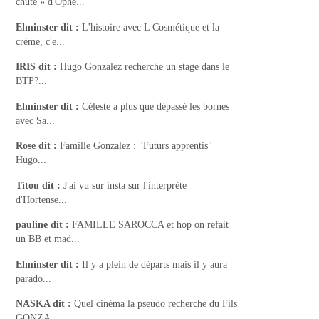
chute » d'Ophé...
Elminster
dit :
L'histoire avec L Cosmétique et la
crème, c'e...
IRIS
dit :
Hugo Gonzalez recherche un stage dans le
BTP?...
Elminster
dit :
Céleste a plus que dépassé les bornes
avec Sa...
Rose
dit :
Famille Gonzalez : "Futurs apprentis"
Hugo...
Titou
dit :
J'ai vu sur insta sur l'interprète
d'Hortense...
pauline
dit :
FAMILLE SAROCCA et hop on refait
un BB et mad...
Elminster
dit :
Il y a plein de départs mais il y aura
parado...
NASKA
dit :
Quel cinéma la pseudo recherche du Fils
GONZA...