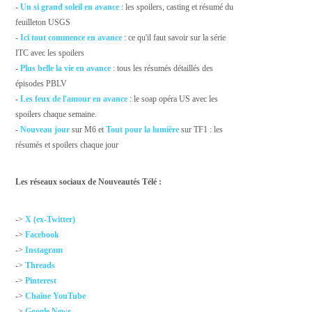
-
Un si grand soleil en avance
: les spoilers, casting et résumé du
feuilleton USGS
-
Ici tout commence en avance
: ce qu'il faut savoir sur la série
ITC avec les spoilers
-
Plus belle la vie en avance
: tous les résumés détaillés des
épisodes PBLV
-
Les feux de l'amour en avance
: le soap opéra US avec les
spoilers chaque semaine.
-
Nouveau jour
sur M6 et
Tout pour la lumière
sur TF1 : les
résumés et spoilers chaque jour
Les réseaux sociaux de Nouveautés Télé :
->
X (ex-Twitter)
->
Facebook
->
Instagram
->
Threads
->
Pinterest
->
Chaîne YouTube
->
Google News