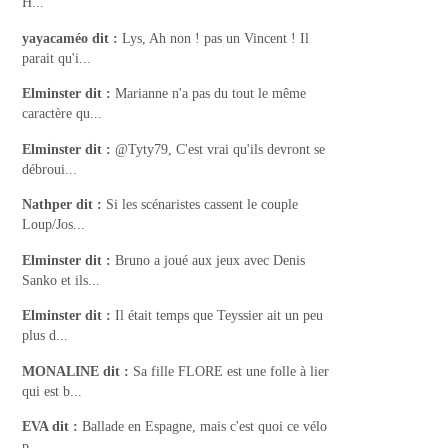
H...
yayacaméo
dit :
Lys, Ah non ! pas un Vincent ! Il
parait qu'i...
Elminster
dit :
Marianne n'a pas du tout le même
caractère qu...
Elminster
dit :
@Tyty79, C'est vrai qu'ils devront se
débroui...
Nathper
dit :
Si les scénaristes cassent le couple
Loup/Jos...
Elminster
dit :
Bruno a joué aux jeux avec Denis
Sanko et ils...
Elminster
dit :
Il était temps que Teyssier ait un peu
plus d...
MONALINE
dit :
Sa fille FLORE est une folle à lier
qui est b...
EVA
dit :
Ballade en Espagne, mais c'est quoi ce vélo
p...