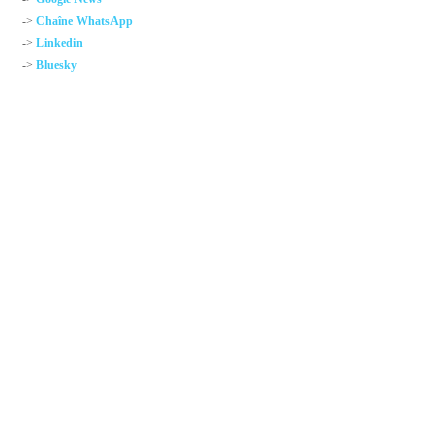
->
Chaîne WhatsApp
->
Linkedin
->
Bluesky