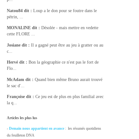
Natou84
dit :
Loup a le don pour se foutre dans le
pétrin, ...
MONALINE
dit :
Désolée - mais mettre en vedette
cette FLORE ...
Josiane
dit :
Il a gagné peut être au jeu à gratter ou au
c...
Hervé
dit :
Bon la géographie ce n'est pas le fort de
Flo...
McAdam
dit :
Quand bien même Bruno aurait trouvé
le sac d'...
Françoise
dit :
Ce jeu est de plus en plus familial avec
la q...
Articles les plus lus
-
Demain nous appartient en avance
: les résumés quotidiens
du feuilleton DNA