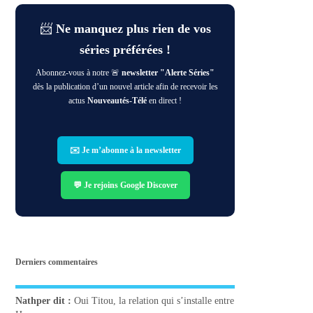
📨
Ne manquez plus rien de vos
séries préférées !
Abonnez-vous à notre 🚨
newsletter "Alerte Séries"
dès la publication d’un nouvel article afin de recevoir les
actus
Nouveautés-Télé
en direct !
✉️ Je m’abonne à la newsletter
💬 Je rejoins Google Discover
Derniers commentaires
Nathper
dit :
Oui Titou, la relation qui s’installe entre