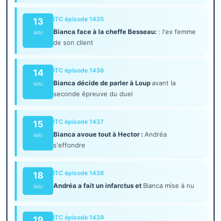
ITC épisode 1435
13
Bianca face à la cheffe Besseau:
: l'ex femme
MAI
de son client
ITC épisode 1436
14
Bianca décide de parler à Loup
avant la
MAI
seconde épreuve du duel
ITC épisode 1437
15
Bianca avoue tout à Hector :
Andréa
MAI
s'effondre
ITC épisode 1438
18
Andréa a fait un infarctus et
Bianca mise à nu
MAI
ITC épisode 1439
19