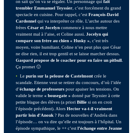
on sait qu’on va se régaler. Un personnage qui
fait
trembler Emmanuel Teyssier
, c’est forcément du grand
spectacle en cuisine. Pour rappel, c’est
François-David
Cardonnel
qui va interpréter ce rôle. L’arche autour des
frères
César et Jocelyn
commence à nous mettre
vraiment mal à l’aise, et Coline aussi.
Jocelyn qui
compare son frère au chien « Husky »
, c’est très
moyen, voire humiliant. Coline n’en peut plus que César
ne dise rien, il est trop gentil et se laisse marcher dessus.
Gaspard propose de le coacher pour en faire un pitbull
.
Ça promet 🙂
Le
purin sur la pelouse de Castelmont
crée le
scandale. Etienne veut se retirer du concours, d’où l’idée
d’
échange de professeurs
pour apaiser les tensions. On
valide le terme
« bousegate »
donné par Teyssier à cette
petite blague des élèves (a priori
Billie
si on en croit
l’épisode précédent). Alors
Hector va-t-il vraiment
partir loin d’Anouk
? Pas de nouvelles d’Andréa dans
l’épisode… on va dire qu’elle est toujours à l’hôpital. Un
épisode sympathique, le ++ c’est
l’échange entre Jeanne