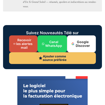
d'Un Si Grand Soleil — résumés, spoilers et indiscrétions au rendez-
vous.
Suivez Nouveautés Télé sur
Recevoir
Canal
Google
les alertes
WhatsApp
Discover
mail
Ajouter comme
source préférée