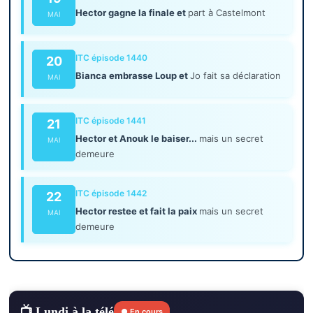
Hector gagne la finale et
part à Castelmont
MAI
ITC épisode 1440
20
Bianca embrasse Loup et
Jo fait sa déclaration
MAI
ITC épisode 1441
21
Hector et Anouk le baiser...
mais un secret
MAI
demeure
ITC épisode 1442
22
Hector restee et fait la paix
mais un secret
MAI
demeure
📺 Lundi à la télé
● En cours