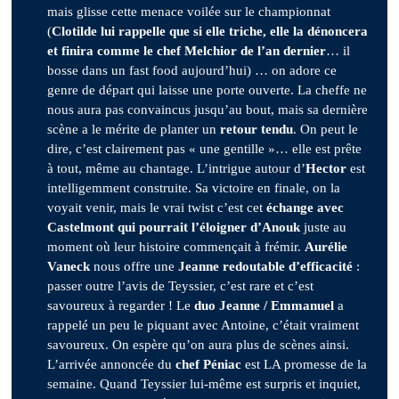
mais glisse cette menace voilée sur le championnat
(
Clotilde lui rappelle que si elle triche, elle la dénoncera
et finira comme le chef Melchior de l’an dernier
… il
bosse dans un fast food aujourd’hui) … on adore ce
genre de départ qui laisse une porte ouverte. La cheffe ne
nous aura pas convaincus jusqu’au bout, mais sa dernière
scène a le mérite de planter un
retour tendu
. On peut le
dire, c’est clairement pas « une gentille »… elle est prête
à tout, même au chantage. L’intrigue autour d’
Hector
est
intelligemment construite. Sa victoire en finale, on la
voyait venir, mais le vrai twist c’est cet
échange avec
Castelmont qui pourrait l’éloigner d’Anouk
juste au
moment où leur histoire commençait à frémir.
Aurélie
Vaneck
nous offre une
Jeanne redoutable d’efficacité
:
passer outre l’avis de Teyssier, c’est rare et c’est
savoureux à regarder ! Le
duo Jeanne / Emmanuel
a
rappelé un peu le piquant avec Antoine, c’était vraiment
savoureux. On espère qu’on aura plus de scènes ainsi.
L’arrivée annoncée du
chef Péniac
est LA promesse de la
semaine. Quand Teyssier lui-même est surpris et inquiet,