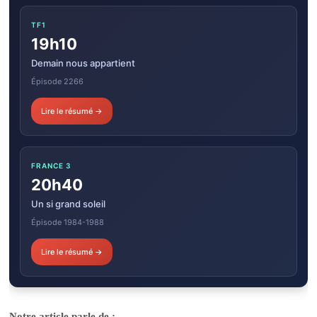
TF1
19h10
Demain nous appartient
Épisode 2266
Lire le résumé →
FRANCE 3
20h40
Un si grand soleil
Épisode 1984-1988
Lire le résumé →
Notre article parle de :