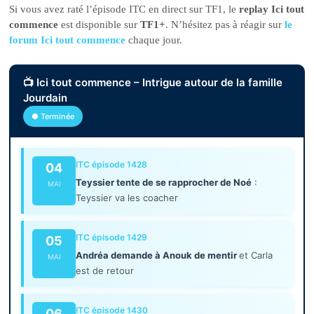
Si vous avez raté l’épisode ITC en direct sur TF1, le
replay Ici tout
commence
est disponible sur
TF1+
. N’hésitez pas à réagir sur
le
forum Ici tout commence
chaque jour.
📺 Ici tout commence – Intrigue autour de la famille
Jourdain
● Terminée
ITC épisode 1428
04
Teyssier tente de se rapprocher de Noé
:
MAI
Teyssier va les coacher
ITC épisode 1429
05
Andréa demande à Anouk de mentir
et Carla
MAI
est de retour
ITC épisode 1430
06