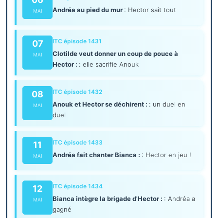
Andréa au pied du mur
: Hector sait tout
MAI
ITC épisode 1431
07
Clotilde veut donner un coup de pouce à
MAI
Hector :
: elle sacrifie Anouk
ITC épisode 1432
08
Anouk et Hector se déchirent :
: un duel en
MAI
duel
ITC épisode 1433
11
Andréa fait chanter Bianca :
: Hector en jeu !
MAI
ITC épisode 1434
12
Bianca intègre la brigade d'Hector :
: Andréa a
MAI
gagné