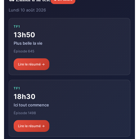
Lundi 10 août 2026
TF1
13h50
Plus belle la vie
Épisode 645
Lire le résumé →
TF1
18h30
Ici tout commence
Épisode 1498
Lire le résumé →