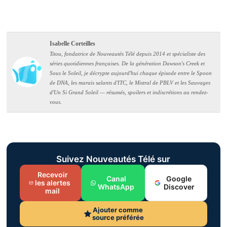
Isabelle Corteilles
Titou, fondatrice de Nouveautés Télé depuis 2014 et spécialiste des
séries quotidiennes françaises. De la génération Dawson's Creek et
Sous le Soleil, je décrypte aujourd'hui chaque épisode entre le Spoon
de DNA, les marais salants d'ITC, le Mistral de PBLV et les Sauvages
d'Un Si Grand Soleil — résumés, spoilers et indiscrétions au rendez-
vous.
Suivez Nouveautés Télé sur
Recevoir
Canal
Google
les alertes
WhatsApp
Discover
mail
Ajouter comme
source préférée