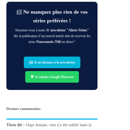
📨
Ne manquez plus rien de vos
séries préférées !
Abonnez-vous à notre 🚨
newsletter "Alerte Séries"
dès la publication d’un nouvel article afin de recevoir les
actus
Nouveautés-Télé
en direct !
✉️ Je m’abonne à la newsletter
💬 Je rejoins Google Discover
Derniers commentaires
Titou
dit :
Oups Josiane, rien n'a été oublié mais la