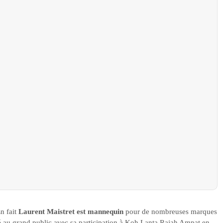
n fait
Laurent Maistret est mannequin
pour de nombreuses marques
lé au grand public avec sa participation à Koh Lanta Rajah Ampat en