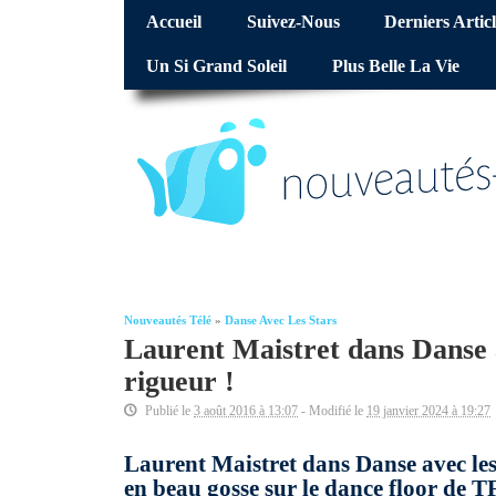
Accueil
Suivez-Nous
Derniers Articl
Un Si Grand Soleil
Plus Belle La Vie
Nouveautés Télé
»
Danse Avec Les Stars
Laurent Maistret dans Danse a
rigueur !
Publié le
3 août 2016 à 13:07
- Modifié le
19 janvier 2024 à 19:27
Laurent Maistret dans Danse avec le
en beau gosse sur le dance floor de T