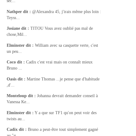
sec...
Nathper
dit :
@Alexandra 45, j'irais même plus loin :
Teyss...
Josiane
dit :
TITOU Vous avez oublié pas mal de
chose,Mil...
Elminster
dit :
William avec sa casquette verte, c'est
un peu...
Coco
dit :
Cadix c'est vrai mais on connaît mieux
Bruno ...
Oasis
dit :
Martine Thomas ...je pense que d'habitude
,d'...
Monteloup
dit :
Johanna devrait demander conseil à
Vanessa Ke...
Elminster
dit :
Y a que sur TF1 qu'on peut voir des
twists au...
Cadix
dit :
Bruno a peut-être tout simplement gagné
au "g...