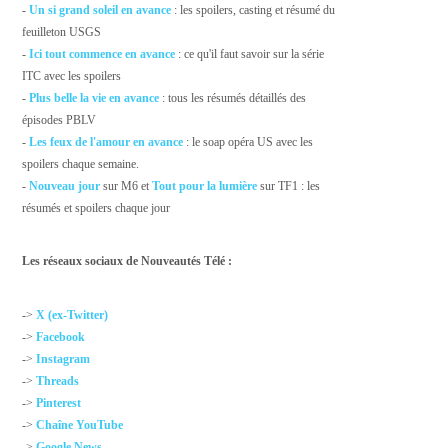
-
Un si grand soleil en avance
: les spoilers, casting et résumé du
feuilleton USGS
-
Ici tout commence en avance
: ce qu'il faut savoir sur la série
ITC avec les spoilers
-
Plus belle la vie en avance
: tous les résumés détaillés des
épisodes PBLV
-
Les feux de l'amour en avance
: le soap opéra US avec les
spoilers chaque semaine.
-
Nouveau jour
sur M6 et
Tout pour la lumière
sur TF1 : les
résumés et spoilers chaque jour
Les réseaux sociaux de Nouveautés Télé :
->
X (ex-Twitter)
->
Facebook
->
Instagram
->
Threads
->
Pinterest
->
Chaîne YouTube
->
Google News