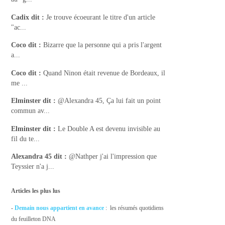
Cadix
dit :
Je trouve écoeurant le titre d'un article
"ac...
Coco
dit :
Bizarre que la personne qui a pris l'argent
a...
Coco
dit :
Quand Ninon était revenue de Bordeaux, il
me ...
Elminster
dit :
@Alexandra 45, Ça lui fait un point
commun av...
Elminster
dit :
Le Double A est devenu invisible au
fil du te...
Alexandra 45
dit :
@Nathper j'ai l'impression que
Teyssier n'a j...
Articles les plus lus
-
Demain nous appartient en avance
: les résumés quotidiens
du feuilleton DNA