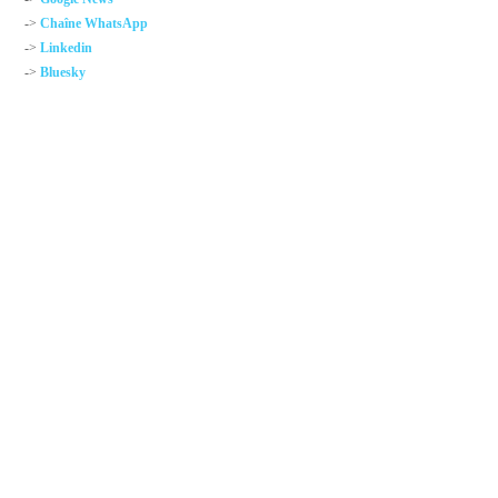
->
Chaîne WhatsApp
->
Linkedin
->
Bluesky