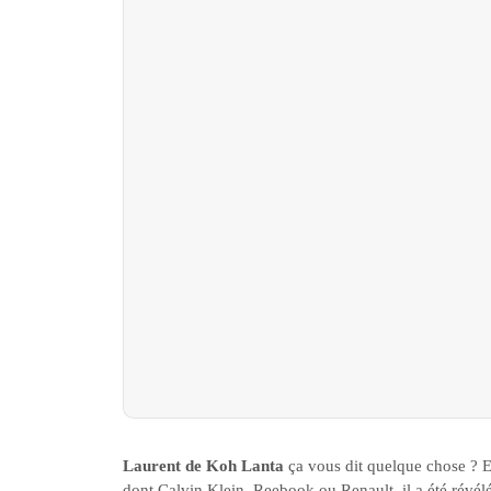
Laurent de Koh Lanta
ça vous dit quelque chose ? E
dont Calvin Klein, Reebook ou Renault, il a été révé