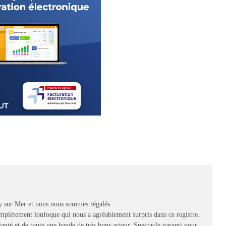
ary sur Mer et nous nous sommes régalés.
omplètement loufoque qui nous a agréablement surpris dans ce registre.
nté et de toute une bande de très bons acteur. Spectacle garanti pour