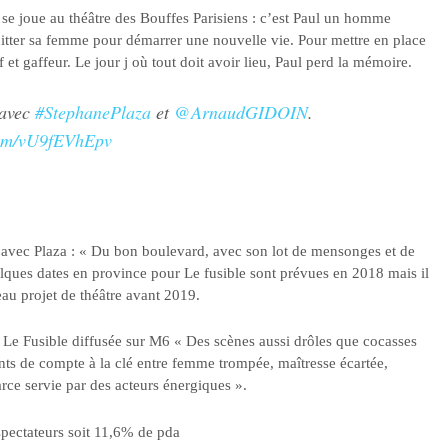
i se joue au théâtre des Bouffes Parisiens : c’est Paul un homme
uitter sa femme pour démarrer une nouvelle vie. Pour mettre en place
et gaffeur. Le jour j où tout doit avoir lieu, Paul perd la mémoire.
avec
#StephanePlaza
et
@ArnaudGIDOIN
.
.com/vU9fEVhEpv
e avec Plaza : « Du bon boulevard, avec son lot de mensonges et de
elques dates en province pour Le fusible sont prévues en 2018 mais il
u projet de théâtre avant 2019.
e Le Fusible diffusée sur M6 « Des scènes aussi drôles que cocasses
nts de compte à la clé entre femme trompée, maîtresse écartée,
ce servie par des acteurs énergiques ».
spectateurs soit 11,6% de pda