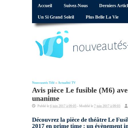
Accueil
Suivez-Nous
Derniers Articl
Un Si Grand Soleil
Plus Belle La Vie
Nouveautés Télé
»
Actualité TV
Avis pièce Le fusible (M6) ave
unanime
Publié le
6 juin 2017 à 09:05
- Modifié le
7 juin 2017 à 09:03
Découvrez la pièce de théâtre Le Fus
2017 en prime time : un évènement in