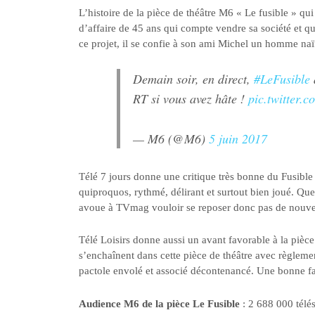
L’histoire de la pièce de théâtre M6 « Le fusible » qu
d’affaire de 45 ans qui compte vendre sa société et q
ce projet, il se confie à son ami Michel un homme naïf 
Demain soir, en direct,
#LeFusible
RT si vous avez hâte !
pic.twitter
— M6 (@M6)
5 juin 2017
Télé 7 jours donne une critique très bonne du Fusibl
quiproquos, rythmé, délirant et surtout bien joué. Qu
avoue à TVmag vouloir se reposer donc pas de nouvea
Télé Loisirs donne aussi un avant favorable à la pièc
s’enchaînent dans cette pièce de théâtre avec règleme
pactole envolé et associé décontenancé. Une bonne far
Audience M6 de la pièce Le Fusible
: 2 688 000 télé