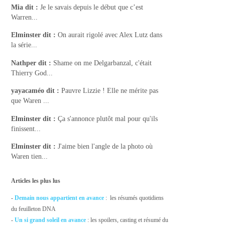
Mia
dit :
Je le savais depuis le début que c’est
Warren...
Elminster
dit :
On aurait rigolé avec Alex Lutz dans
la série...
Nathper
dit :
Shame on me Delgarbanzal, c'était
Thierry God...
yayacaméo
dit :
Pauvre Lizzie ! Elle ne mérite pas
que Waren ...
Elminster
dit :
Ça s'annonce plutôt mal pour qu'ils
finissent...
Elminster
dit :
J'aime bien l'angle de la photo où
Waren tien...
Articles les plus lus
-
Demain nous appartient en avance
: les résumés quotidiens
du feuilleton DNA
-
Un si grand soleil en avance
: les spoilers, casting et résumé du