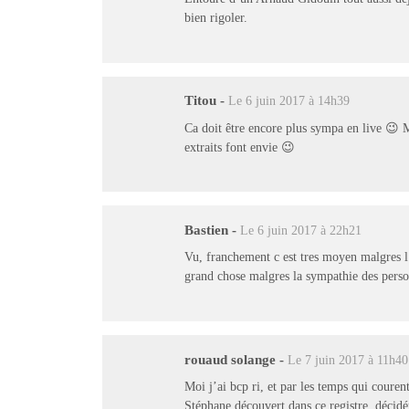
bien rigoler.
Titou
-
Le 6 juin 2017 à 14h39
Ca doit être encore plus sympa en live 😉 Me
extraits font envie 😉
Bastien
-
Le 6 juin 2017 à 22h21
Vu, franchement c est tres moyen malgres l
grand chose malgres la sympathie des per
rouaud solange
-
Le 7 juin 2017 à 11h40
Moi j’ai bcp ri, et par les temps qui coure
Stéphane découvert dans ce registre, décidém