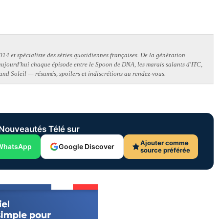
14 et spécialiste des séries quotidiennes françaises. De la génération
 aujourd'hui chaque épisode entre le Spoon de DNA, les marais salants d'ITC,
and Soleil — résumés, spoilers et indiscrétions au rendez-vous.
Nouveautés Télé sur
Ajouter comme
WhatsApp
Google Discover
source préférée