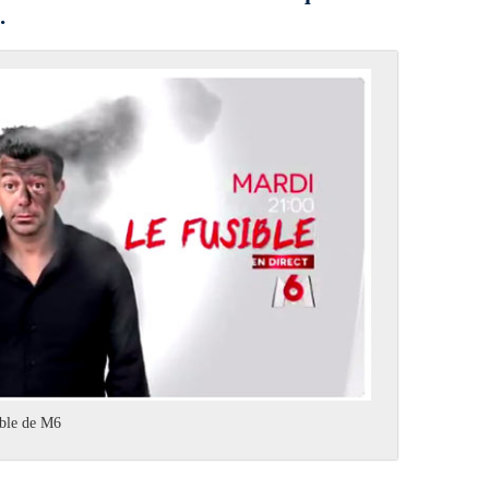
.
ible de M6