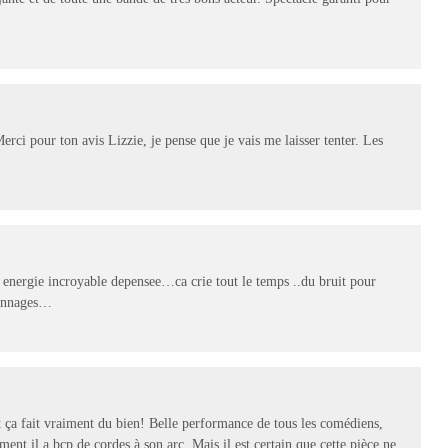
rci pour ton avis Lizzie, je pense que je vais me laisser tenter. Les
 energie incroyable depensee…ca crie tout le temps ..du bruit pour
sonnages…
nt ça fait vraiment du bien! Belle performance de tous les comédiens,
ent il a bcp de cordes à son arc. Mais il est certain que cette pièce ne