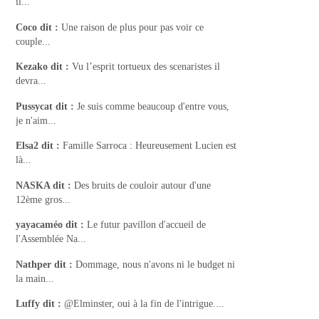
il...
Coco
dit :
Une raison de plus pour pas voir ce
couple...
Kezako
dit :
Vu l’esprit tortueux des scenaristes il
devra...
Pussycat
dit :
Je suis comme beaucoup d'entre vous,
je n'aim...
Elsa2
dit :
Famille Sarroca : Heureusement Lucien est
là...
NASKA
dit :
Des bruits de couloir autour d'une
12ème gros...
yayacaméo
dit :
Le futur pavillon d'accueil de
l'Assemblée Na...
Nathper
dit :
Dommage, nous n'avons ni le budget ni
la main...
Luffy
dit :
@Elminster, oui à la fin de l'intrigue....