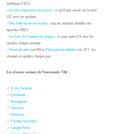
feuilleton USGS
-
Ici tout commence en avance
: ce qu'il faut savoir sur la série
ITC avec les spoilers
-
Plus belle la vie en avance
: tous les résumés détaillés des
épisodes PBLV
-
Les feux de l'amour en avance
: le soap opéra US avec les
spoilers chaque semaine.
-
Nouveau jour
sur M6 et
Tout pour la lumière
sur TF1 : les
résumés et spoilers chaque jour
Les réseaux sociaux de Nouveautés Télé :
->
X (ex-Twitter)
->
Facebook
->
Instagram
->
Threads
->
Pinterest
->
Chaîne YouTube
->
Google News