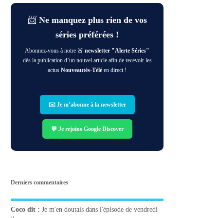
📨
Ne manquez plus rien de vos
séries préférées !
Abonnez-vous à notre 🚨
newsletter "Alerte Séries"
dès la publication d’un nouvel article afin de recevoir les
actus
Nouveautés-Télé
en direct !
✉️ Je m’abonne à la newsletter
💬 Je rejoins Google Discover
Derniers commentaires
Coco
dit :
Je m'en doutais dans l'épisode de vendredi