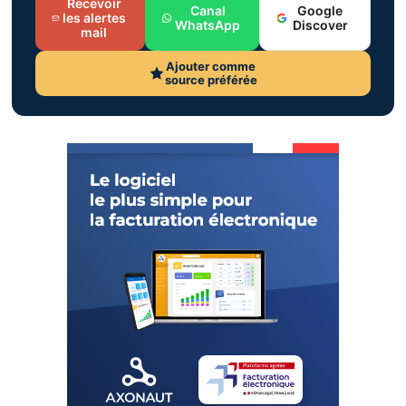
Recevoir
Canal
Google
les alertes
WhatsApp
Discover
mail
Ajouter comme
source préférée