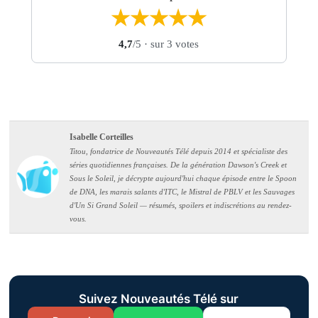
★
★
★
★
★
4,7
/5
· sur 3 votes
Isabelle Corteilles
Titou, fondatrice de Nouveautés Télé depuis 2014 et spécialiste des
séries quotidiennes françaises. De la génération Dawson's Creek et
Sous le Soleil, je décrypte aujourd'hui chaque épisode entre le Spoon
de DNA, les marais salants d'ITC, le Mistral de PBLV et les Sauvages
d'Un Si Grand Soleil — résumés, spoilers et indiscrétions au rendez-
vous.
Suivez Nouveautés Télé sur