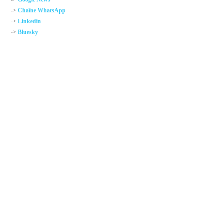
->
Chaîne WhatsApp
->
Linkedin
->
Bluesky