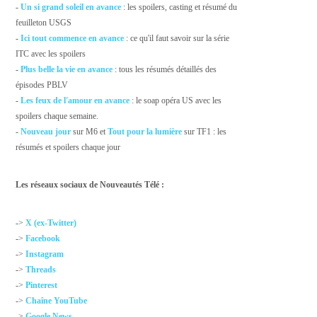
-
Un si grand soleil en avance
: les spoilers, casting et résumé du
feuilleton USGS
-
Ici tout commence en avance
: ce qu'il faut savoir sur la série
ITC avec les spoilers
-
Plus belle la vie en avance
: tous les résumés détaillés des
épisodes PBLV
-
Les feux de l'amour en avance
: le soap opéra US avec les
spoilers chaque semaine.
-
Nouveau jour
sur M6 et
Tout pour la lumière
sur TF1 : les
résumés et spoilers chaque jour
Les réseaux sociaux de Nouveautés Télé :
->
X (ex-Twitter)
->
Facebook
->
Instagram
->
Threads
->
Pinterest
->
Chaîne YouTube
->
Google News