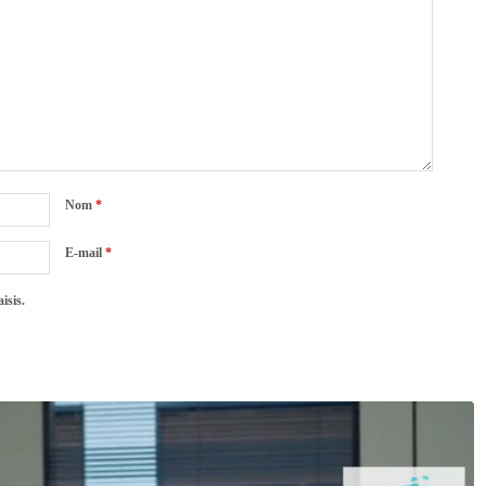
Nom
*
E-mail
*
isis.