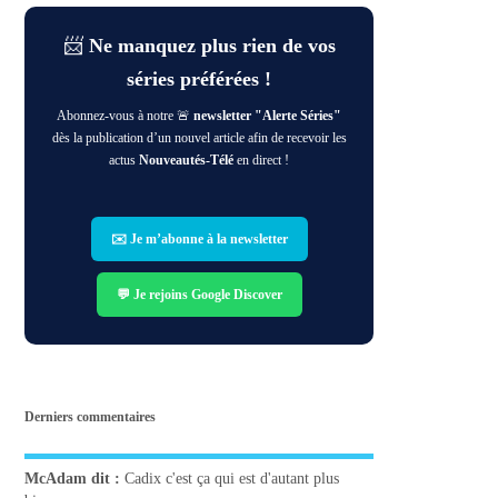
📨
Ne manquez plus rien de vos
séries préférées !
Abonnez-vous à notre 🚨
newsletter "Alerte Séries"
dès la publication d’un nouvel article afin de recevoir les
actus
Nouveautés-Télé
en direct !
✉️ Je m’abonne à la newsletter
💬 Je rejoins Google Discover
Derniers commentaires
McAdam
dit :
Cadix c'est ça qui est d'autant plus