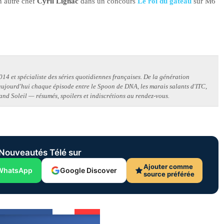
n autre chef
Cyril Lignac
dans un concours
Le roi du gâteau
sur M6
14 et spécialiste des séries quotidiennes françaises. De la génération
 aujourd'hui chaque épisode entre le Spoon de DNA, les marais salants d'ITC,
and Soleil — résumés, spoilers et indiscrétions au rendez-vous.
Nouveautés Télé sur
Ajouter comme
WhatsApp
Google Discover
source préférée