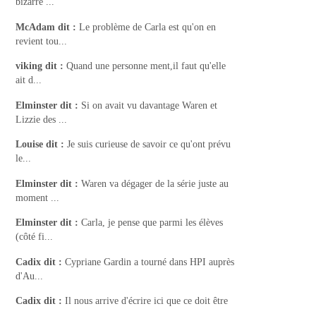
bizarre ...
McAdam
dit :
Le problème de Carla est qu'on en
revient tou...
viking
dit :
Quand une personne ment,il faut qu'elle
ait d...
Elminster
dit :
Si on avait vu davantage Waren et
Lizzie des ...
Louise
dit :
Je suis curieuse de savoir ce qu'ont prévu
le...
Elminster
dit :
Waren va dégager de la série juste au
moment ...
Elminster
dit :
Carla, je pense que parmi les élèves
(côté fi...
Cadix
dit :
Cypriane Gardin a tourné dans HPI auprès
d'Au...
Cadix
dit :
Il nous arrive d'écrire ici que ce doit être
...