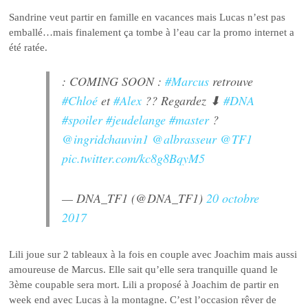
Sandrine veut partir en famille en vacances mais Lucas n’est pas
emballé…mais finalement ça tombe à l’eau car la promo internet a
été ratée.
: COMING SOON :
#Marcus
retrouve
#Chloé
et
#Alex
?? Regardez ⬇︎
#DNA
#spoiler
#jeudelange
#master
?
@ingridchauvin1
@albrasseur
@TF1
pic.twitter.com/kc8g8BqyM5
— DNA_TF1 (@DNA_TF1)
20 octobre
2017
Lili joue sur 2 tableaux à la fois en couple avec Joachim mais aussi
amoureuse de Marcus. Elle sait qu’elle sera tranquille quand le
3ème coupable sera mort. Lili a proposé à Joachim de partir en
week end avec Lucas à la montagne. C’est l’occasion rêver de