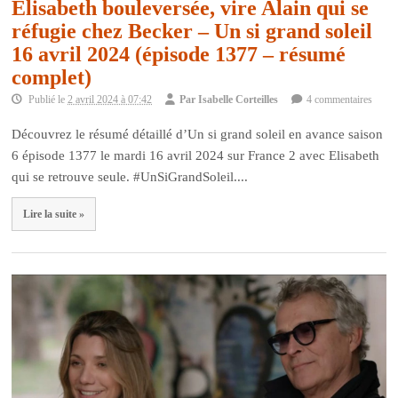
Elisabeth bouleversée, vire Alain qui se
réfugie chez Becker – Un si grand soleil
16 avril 2024 (épisode 1377 – résumé
complet)
Publié le
2 avril 2024 à 07:42
Par
Isabelle Corteilles
4 commentaires
Découvrez le résumé détaillé d’Un si grand soleil en avance saison
6 épisode 1377 le mardi 16 avril 2024 sur France 2 avec Elisabeth
qui se retrouve seule. #UnSiGrandSoleil....
Lire la suite »