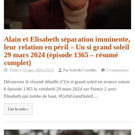
Alain et Elisabeth séparation imminente,
leur relation en péril – Un si grand soleil
29 mars 2024 (épisode 1365 – résumé
complet)
Publié le
15 mars 2024 à 10:15
Par
Isabelle Corteilles
2 commentaires
Découvrez le résumé détaillé d’Un si grand soleil en avance saison
6 épisode 1365 le vendredi 29 mars 2024 sur France 2 avec
Elisabeth qui tombe de haut. #UnSiGrandSoleil....
Lire la suite »