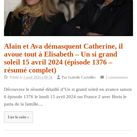
Alain et Ava démasquent Catherine, il
avoue tout à Elisabeth – Un si grand
soleil 15 avril 2024 (épisode 1376 –
résumé complet)
Publié le
1 avril 2024 à 09:34
Par
Isabelle Corteilles
2 commentaires
Découvrez le résumé détaillé d’Un si grand soleil en avance saison
6 épisode 1376 le lundi 15 avril 2024 sur France 2 avec Boris le
paria de la famille....
Lire la suite »