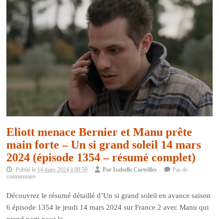
Eliott menace Bernier et Manu prête
main forte – Un si grand soleil 14 mars
2024 (épisode 1354 – résumé complet)
Publié le
14 mars 2024 à 08:59
Par
Isabelle Corteilles
Pas de
commentaire
Découvrez le résumé détaillé d’Un si grand soleil en avance saison
6 épisode 1354 le jeudi 14 mars 2024 sur France 2 avec Manu qui
prend parti pour le...