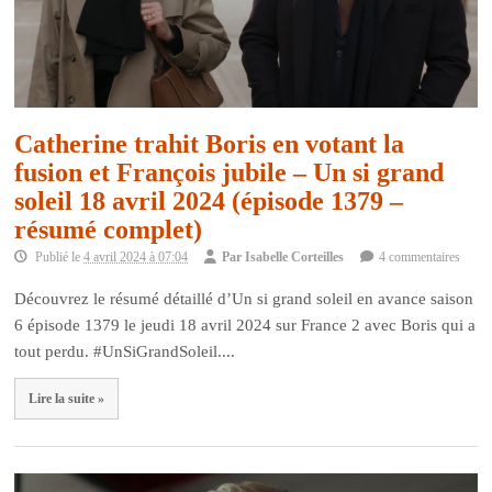
Catherine trahit Boris en votant la
fusion et François jubile – Un si grand
soleil 18 avril 2024 (épisode 1379 –
résumé complet)
Publié le
4 avril 2024 à 07:04
Par
Isabelle Corteilles
4 commentaires
Découvrez le résumé détaillé d’Un si grand soleil en avance saison
6 épisode 1379 le jeudi 18 avril 2024 sur France 2 avec Boris qui a
tout perdu. #UnSiGrandSoleil....
Lire la suite »