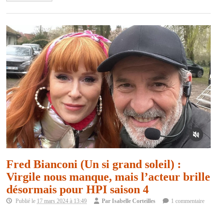
Fred Bianconi (Un si grand soleil) :
Virgile nous manque, mais l’acteur brille
désormais pour HPI saison 4
Publié le
17 mars 2024 à 13:49
Par
Isabelle Corteilles
1 commentaire