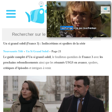
×
Un si grand soleil (France 3) : Indiscrétions et spoilers de la série
Nouveautés Télé
»
Un Si Grand Soleil
»
Page 21
Le guide complet d’Un si grand soleil
, le feuilleton quotidien de
France 3
avec
les
prochains rebondissements
ainsi que les
résumés USGS en avance
, spoilers,
critiques d’épisodes
et intrigues à venir.