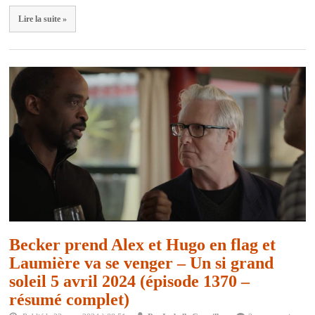
Lire la suite »
Becker prend Alex et Hugo en flag et
Laumière va se venger – Un si grand
soleil 5 avril 2024 (épisode 1370 –
résumé complet)