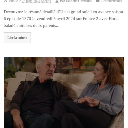
Publié le
22 mars 2024 à 09:51
Par
Isabelle Corteilles
2 commentaires
Découvrez le résumé détaillé d’Un si grand soleil en avance saison
6 épisode 1370 le vendredi 5 avril 2024 sur France 2 avec Boris
baladé entre ses deux parents....
Lire la suite »