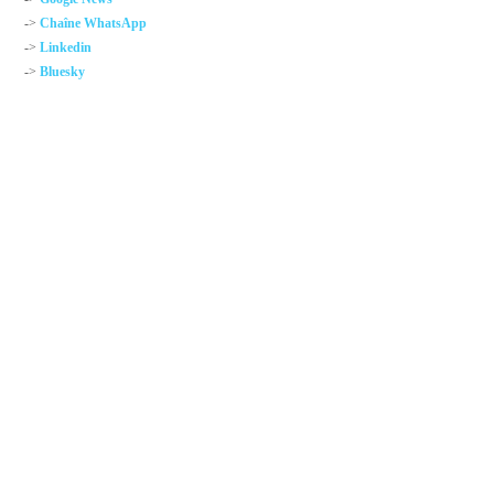
->
Chaîne WhatsApp
->
Linkedin
->
Bluesky