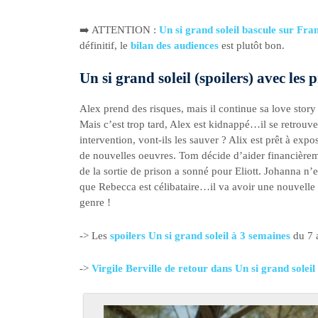
➡️ ATTENTION :
Un si grand soleil bascule sur Fra
définitif, le
bilan des audiences
est plutôt bon.
Un si grand soleil (spoilers) avec le
Alex prend des risques, mais il continue sa love st
Mais c’est trop tard, Alex est kidnappé…il se retrou
intervention, vont-ils les sauver ? Alix est prêt à expo
de nouvelles oeuvres. Tom décide d’aider financièrem
de la sortie de prison a sonné pour Eliott. Johanna n’
que Rebecca est célibataire…il va avoir une nouvelle c
genre !
-> Les
spoilers Un si grand soleil à 3 semaines
du 7 
->
Virgile Berville de retour dans Un si grand soleil