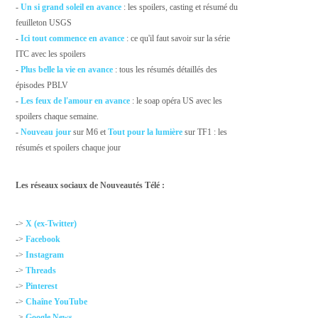
-
Un si grand soleil en avance
: les spoilers, casting et résumé du
feuilleton USGS
-
Ici tout commence en avance
: ce qu'il faut savoir sur la série
ITC avec les spoilers
-
Plus belle la vie en avance
: tous les résumés détaillés des
épisodes PBLV
-
Les feux de l'amour en avance
: le soap opéra US avec les
spoilers chaque semaine.
-
Nouveau jour
sur M6 et
Tout pour la lumière
sur TF1 : les
résumés et spoilers chaque jour
Les réseaux sociaux de Nouveautés Télé :
->
X (ex-Twitter)
->
Facebook
->
Instagram
->
Threads
->
Pinterest
->
Chaîne YouTube
->
Google News