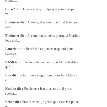
craqué...
Chris2
dit :
Hi everybody! Lgtps que je ne suis pas
ve...
Elminster
dit :
Antoine, il se brouillait tout le temps
avec ...
Elminster
dit :
Je comprends mieux pourquoi Nordine
joue touj...
Lancelot
dit :
Hervé il n'est jamais trop tard pour
s'aperce...
NASKA
dit :
Je viens de voir sur mon fil d'actualités
que...
Lisa
dit :
Je les trouve magnifiques tous les 2 Bianca
e...
Kezako
dit :
Finalement ben tu as raison il y a un
spoiler...
Feline
dit :
Franchement, je pense que c'est Josephine
qui...