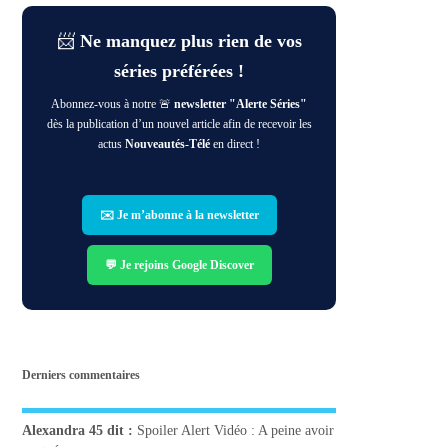
📨
Ne manquez plus rien de vos
séries préférées !
Abonnez-vous à notre 🚨
newsletter "Alerte Séries"
dès la publication d’un nouvel article afin de recevoir les
actus
Nouveautés-Télé
en direct !
✉️ Je m’abonne à la newsletter
💬 Je rejoins Google Discover
Derniers commentaires
Alexandra 45
dit :
Spoiler Alert Vidéo : A peine avoir