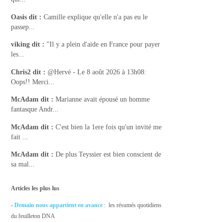
Oasis
dit :
Camille explique qu'elle n'a pas eu le
passep...
viking
dit :
"Il y a plein d'aide en France pour payer
les...
Chris2
dit :
@Hervé - Le 8 août 2026 à 13h08:
Oops!! Merci...
McAdam
dit :
Marianne avait épousé un homme
fantasque Andr...
McAdam
dit :
C'est bien la 1ere fois qu'un invité me
fait ...
McAdam
dit :
De plus Teyssier est bien conscient de
sa mal...
Articles les plus lus
-
Demain nous appartient en avance
: les résumés quotidiens
du feuilleton DNA