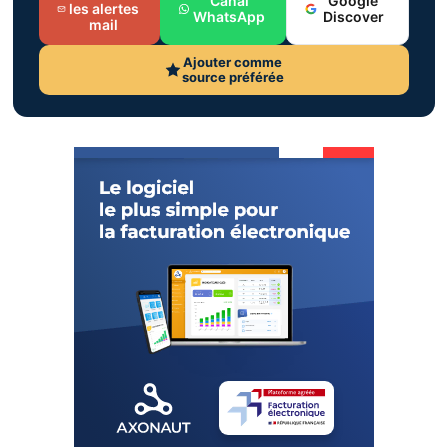
Canal
Google
les alertes
WhatsApp
Discover
mail
Ajouter comme
source préférée