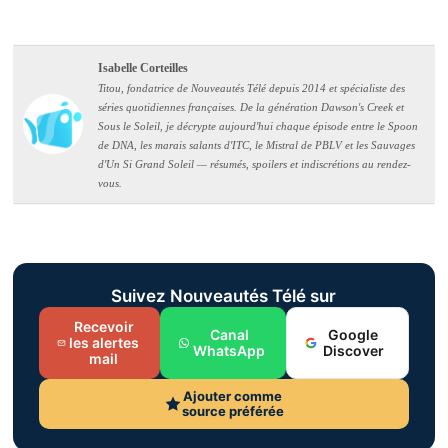
Isabelle Corteilles
Titou, fondatrice de Nouveautés Télé depuis 2014 et spécialiste des
séries quotidiennes françaises. De la génération Dawson's Creek et
Sous le Soleil, je décrypte aujourd'hui chaque épisode entre le Spoon
de DNA, les marais salants d'ITC, le Mistral de PBLV et les Sauvages
d'Un Si Grand Soleil — résumés, spoilers et indiscrétions au rendez-
vous.
Suivez Nouveautés Télé sur
Recevoir
Canal
Google
les alertes
WhatsApp
Discover
mail
Ajouter comme
source préférée