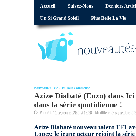
Accueil
Suivez-Nous
Derniers Articl
Un Si Grand Soleil
Plus Belle La Vie
Nouveautés Télé
»
Ici Tout Commence
Azize Diabaté (Enzo) dans Ici
dans la série quotidienne !
Publié le
11 septembre 2020 à 13:20
- Modifié le
23 septembre 202
Azize Diabaté nouveau talent TF1 ave
Lopez: le jeune acteur rejoint la série