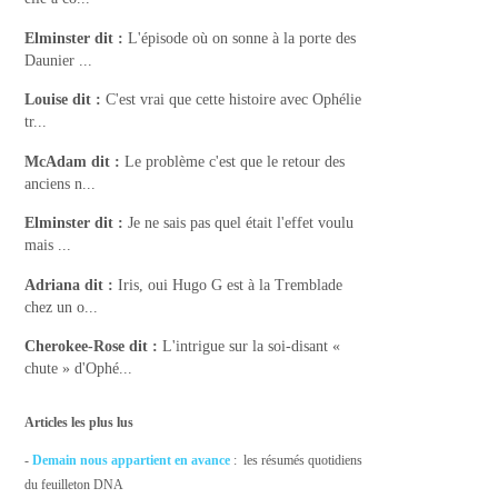
Elminster
dit :
L'épisode où on sonne à la porte des
Daunier ...
Louise
dit :
C'est vrai que cette histoire avec Ophélie
tr...
McAdam
dit :
Le problème c'est que le retour des
anciens n...
Elminster
dit :
Je ne sais pas quel était l'effet voulu
mais ...
Adriana
dit :
Iris, oui Hugo G est à la Tremblade
chez un o...
Cherokee-Rose
dit :
L'intrigue sur la soi-disant «
chute » d'Ophé...
Articles les plus lus
-
Demain nous appartient en avance
: les résumés quotidiens
du feuilleton DNA