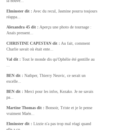
la nouve...
Elminster
dit :
Avec du recul, Jasmine pourra toujours
réappa...
Alexandra 45
dit :
Aperçu une photo de tournage :
Anaïs pressent...
CHRISTINE CAPESTAN
dit :
Au fait, comment
Charlie savait où était ente...
Val
dit :
Tout le monde dis qu'Ophélie été gentille au
...
BEN
dit :
Nathper, Thierry Neuvic, ce serait un
excelle...
BEN
dit :
Merci pour les infos, Kezako. Je ne savais
pa...
Martine Thomas
dit :
Bonsoir, Triste et je le pense
vraiment Maén...
Elminster
dit :
Lizzie n'a pas trop mal réagi quand
elle a co...