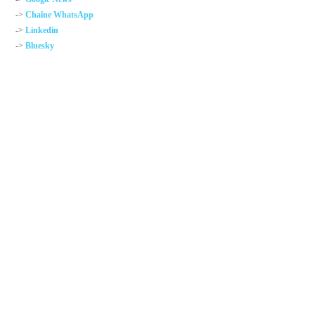
->
Chaîne WhatsApp
->
Linkedin
->
Bluesky