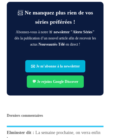
📨
Ne manquez plus rien de vos
séries préférées !
Abonnez-vous à notre 🚨
newsletter "Alerte Séries"
dès la publication d’un nouvel article afin de recevoir les
actus
Nouveautés-Télé
en direct !
✉️ Je m’abonne à la newsletter
💬 Je rejoins Google Discover
Derniers commentaires
Elminster
dit :
La semaine prochaine, on verra enfin