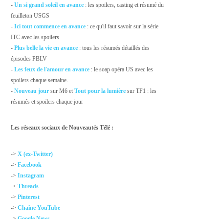
-
Un si grand soleil en avance
: les spoilers, casting et résumé du
feuilleton USGS
-
Ici tout commence en avance
: ce qu'il faut savoir sur la série
ITC avec les spoilers
-
Plus belle la vie en avance
: tous les résumés détaillés des
épisodes PBLV
-
Les feux de l'amour en avance
: le soap opéra US avec les
spoilers chaque semaine.
-
Nouveau jour
sur M6 et
Tout pour la lumière
sur TF1 : les
résumés et spoilers chaque jour
Les réseaux sociaux de Nouveautés Télé :
->
X (ex-Twitter)
->
Facebook
->
Instagram
->
Threads
->
Pinterest
->
Chaîne YouTube
->
Google News