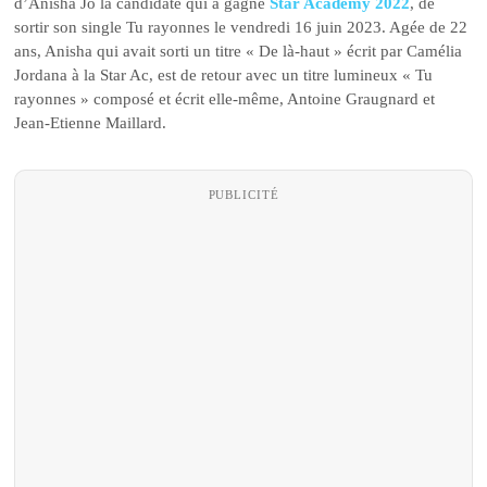
d’Anisha Jo la candidate qui a gagné
Star Academy 2022
, de
sortir son single Tu rayonnes le vendredi 16 juin 2023. Agée de 22
ans, Anisha qui avait sorti un titre « De là-haut » écrit par Camélia
Jordana à la Star Ac, est de retour avec un titre lumineux « Tu
rayonnes » composé et écrit elle-même, Antoine Graugnard et
Jean-Etienne Maillard.
PUBLICITÉ