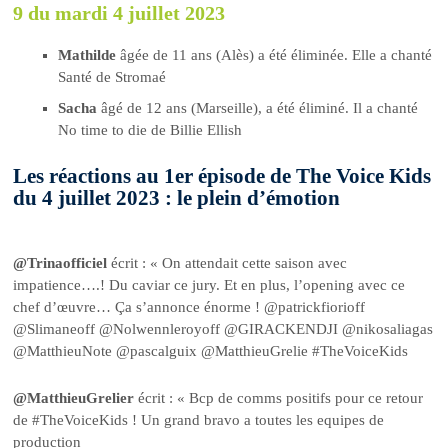
9 du mardi 4 juillet 2023
Mathilde
âgée de 11 ans (Alès) a été éliminée. Elle a chanté
Santé de Stromaé
Sacha
âgé de 12 ans (Marseille), a été éliminé. Il a chanté
No time to die de Billie Ellish
Les réactions au 1er épisode de The Voice Kids
du 4 juillet 2023 : le plein d’émotion
@Trinaofficiel
écrit : « On attendait cette saison avec
impatience….! Du caviar ce jury. Et en plus, l’opening avec ce
chef d’œuvre… Ça s’annonce énorme ! @patrickfiorioff
@Slimaneoff @Nolwennleroyoff @GIRACKENDJI @nikosaliagas
@MatthieuNote @pascalguix @MatthieuGrelie #TheVoiceKids
@MatthieuGrelier
écrit : « Bcp de comms positifs pour ce retour
de #TheVoiceKids ! Un grand bravo a toutes les equipes de
production