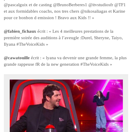
@pascalguix et de casting @BrunoBerberes1 @itvstudiosfr @TF1
et aux formidables coachs, nos tres chers @nikosaliagas et Karine
pour ce bonbon d emission ! Bravo aux Kids !! »
@fabien_fichaux
écrit : « Les 4 meilleures prestations de la
première soirée des auditions à l’aveugle :Durel, Sheryne, Taiyo,
Ilyana #TheVoiceKids »
@cawatouille
écrit : « lyana va devenir une grande femme, la plus
grande rappeuse fR de la new generation #TheVoiceKids »