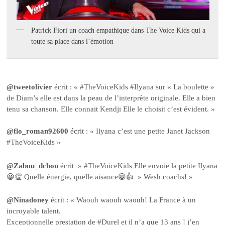
Patrick Fiori un coach empathique dans The Voice Kids qui a
toute sa place dans l’émotion
@tweetolivier
écrit : « #TheVoiceKids #Ilyana sur « La boulette »
de Diam’s elle est dans la peau de l’interprète originale. Elle a bien
tenu sa chanson. Elle connait Kendji Elle le choisit c’est évident. »
@flo_roman92600
écrit : « Ilyana c’est une petite Janet Jackson
#TheVoiceKids »
@Zabou_dchou
écrit » #TheVoiceKids Elle envoie la petite Ilyana
😀👏 Quelle énergie, quelle aisance😀👍 » Wesh coachs! »
@Ninadoney
écrit : « Waouh waouh waouh! La France à un
incroyable talent.
Exceptionnelle prestation de #Durel et il n’a que 13 ans ! j’en