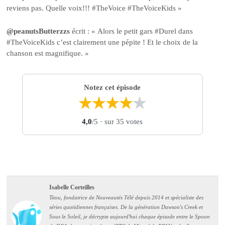
reviens pas. Quelle voix!!! #TheVoice #TheVoiceKids »
@peanutsButterzzs
écrit : « Alors le petit gars #Durel dans
#TheVoiceKids c’est clairement une pépite ! Et le choix de la
chanson est magnifique. »
Notez cet épisode
★
★
★
★
★
4,0
/5
· sur 35 votes
Isabelle Corteilles
Titou, fondatrice de Nouveautés Télé depuis 2014 et spécialiste des
séries quotidiennes françaises. De la génération Dawson's Creek et
Sous le Soleil, je décrypte aujourd'hui chaque épisode entre le Spoon