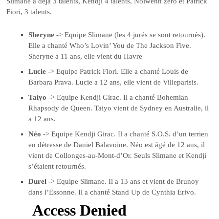
Slimane a déjà 3 talents, Kendji 4 talents, Nolwenn zéro et Patrick
Fiori, 3 talents.
Sheryne
-> Equipe Slimane (les 4 jurés se sont retournés).
Elle a chanté Who’s Lovin’ You de The Jackson Five.
Sheryne a 11 ans, elle vient du Havre
Lucie
-> Equipe Patrick Fiori. Elle a chanté Louis de
Barbara Prava. Lucie a 12 ans, elle vient de Villeparisis.
Taiyo
-> Equipe Kendji Girac. Il a chanté Bohemian
Rhapsody de Queen. Taiyo vient de Sydney en Australie, il
a 12 ans.
Néo
-> Equipe Kendji Girac. Il a chanté S.O.S. d’un terrien
en détresse de Daniel Balavoine. Néo est âgé de 12 ans, il
vient de Collonges-au-Mont-d’Or. Seuls Slimane et Kendji
s’étaient retournés.
Durel
-> Equipe Slimane. Il a 13 ans et vient de Brunoy
dans l’Essonne. Il a chanté Stand Up de Cynthia Erivo.