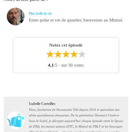
Plus belle la vie
Entre polar et vie de quartier, bienvenue au Mistral.
Notez cet épisode
★
★
★
★
★
4,1
/5
· sur 30 votes
Isabelle Corteilles
Titou, fondatrice de Nouveautés Télé depuis 2014 et spécialiste des
séries quotidiennes françaises. De la génération Dawson's Creek et
Sous le Soleil, je décrypte aujourd'hui chaque épisode entre le Spoon
de DNA, les marais salants d'ITC, le Mistral de PBLV et les Sauvages
d'Un Si Grand Soleil — résumés, spoilers et indiscrétions au rendez-