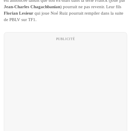
est annoncée tandis que son ex-mari dans la série Franck (joué par
Jean-Charles Chagachbanian
) pourrait ne pas revenir. Leur fils
Florian Lesieur
qui joue Noé Ruiz pourrait rempiler dans la suite
de PBLV sur TF1.
PUBLICITÉ