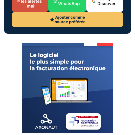
les alertes
WhatsApp
Discover
mail
Ajouter comme
source préférée