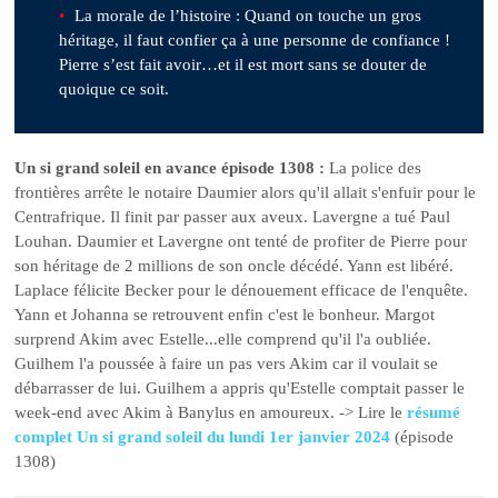
La morale de l’histoire : Quand on touche un gros
héritage, il faut confier ça à une personne de confiance !
Pierre s’est fait avoir…et il est mort sans se douter de
quoique ce soit.
Un si grand soleil en avance épisode 1308 :
La police des
frontières arrête le notaire Daumier alors qu'il allait s'enfuir pour le
Centrafrique. Il finit par passer aux aveux. Lavergne a tué Paul
Louhan. Daumier et Lavergne ont tenté de profiter de Pierre pour
son héritage de 2 millions de son oncle décédé. Yann est libéré.
Laplace félicite Becker pour le dénouement efficace de l'enquête.
Yann et Johanna se retrouvent enfin c'est le bonheur. Margot
surprend Akim avec Estelle...elle comprend qu'il l'a oubliée.
Guilhem l'a poussée à faire un pas vers Akim car il voulait se
débarrasser de lui. Guilhem a appris qu'Estelle comptait passer le
week-end avec Akim à Banylus en amoureux. -> Lire le
résumé
complet Un si grand soleil du lundi 1er janvier 2024
(épisode
1308)