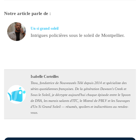
Notre article parle de :
Un si grand soleil
Intrigues policières sous le soleil de Montpellier.
Isabelle Corteilles
Titou, fondatrice de Nouveautés Télé depuis 2014 et spécialiste des
séries quotidiennes françaises. De la génération Dawson's Creek et
Sous le Soleil, je décrypte aujourd'hui chaque épisode entre le Spoon
de DNA, les marais salants d'ITC, le Mistral de PBLV et les Sauvages
d'Un Si Grand Soleil — résumés, spoilers et indiscrétions au rendez-
vous.