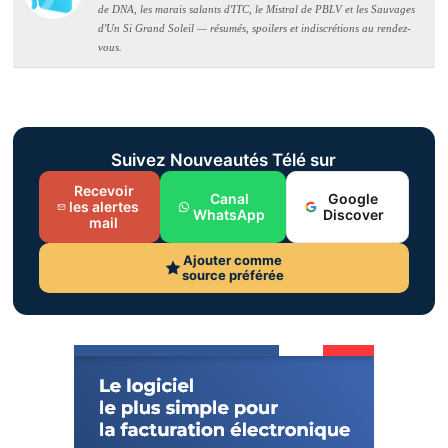
de DNA, les marais salants d'ITC, le Mistral de PBLV et les Sauvages
d'Un Si Grand Soleil — résumés, spoilers et indiscrétions au rendez-
vous.
Suivez Nouveautés Télé sur
Recevoir
Canal
Google
les alertes
WhatsApp
Discover
mail
Ajouter comme
source préférée