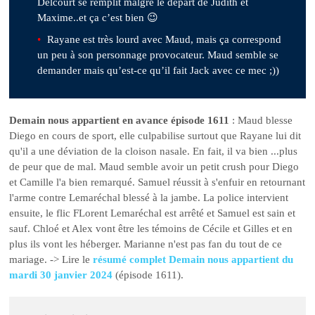
Delcourt se remplit malgré le départ de Judith et
Maxime..et ça c’est bien 😉
Rayane est très lourd avec Maud, mais ça correspond
un peu à son personnage provocateur. Maud semble se
demander mais qu’est-ce qu’il fait Jack avec ce mec ;))
Demain nous appartient en avance épisode 1611
: Maud blesse
Diego en cours de sport, elle culpabilise surtout que Rayane lui dit
qu'il a une déviation de la cloison nasale. En fait, il va bien ...plus
de peur que de mal. Maud semble avoir un petit crush pour Diego
et Camille l'a bien remarqué. Samuel réussit à s'enfuir en retournant
l'arme contre Lemaréchal blessé à la jambe. La police intervient
ensuite, le flic FLorent Lemaréchal est arrêté et Samuel est sain et
sauf. Chloé et Alex vont être les témoins de Cécile et Gilles et en
plus ils vont les héberger. Marianne n'est pas fan du tout de ce
mariage. -> Lire le
résumé complet Demain nous appartient du
mardi 30 janvier 2024
(épisode 1611).