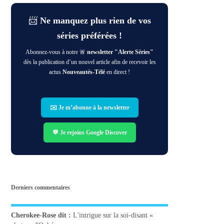
📨
Ne manquez plus rien de vos
séries préférées !
Abonnez-vous à notre 🚨
newsletter "Alerte Séries"
dès la publication d’un nouvel article afin de recevoir les
actus
Nouveautés-Télé
en direct !
✉️ Je m’abonne à la newsletter
💬 Je rejoins Google Discover
Derniers commentaires
Cherokee-Rose
dit :
L'intrigue sur la soi-disant «