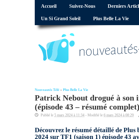
Accueil
Suivez-Nous
Derniers Articl
Un Si Grand Soleil
Plus Belle La Vie
Nouveautés Télé
»
Plus Belle La Vie
Patrick Nebout drogué à son i
(épisode 43 – résumé complet
Publié le
5 mars 2024 à 11:34
- Modifié le
6 mars 2024 à 08:29
Découvrez le résumé détaillé de Plus 
2024 sur TF1 (saison 1) épisode 43 av