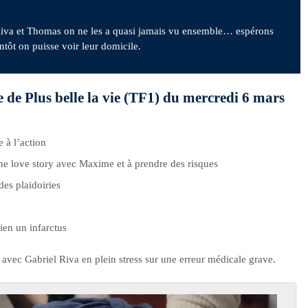
Riva et Thomas on ne les a quasi jamais vu ensemble… espérons
ntôt on puisse voir leur domicile.
de de Plus belle la vie (TF1) du mercredi 6 mars
 à l’action
ne love story avec Maxime et à prendre des risques
des plaidoiries
e
bien un infarctus
avec Gabriel Riva en plein stress sur une erreur médicale grave.