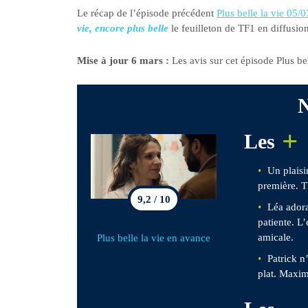
Le récap de l’épisode précédent
Plus belle la vie 05/
vie, encore plus belle
le feuilleton de TF1 en diffusi
Mise à jour 6 mars :
Les avis sur cet épisode Plus bel
N
+
Les
Un plaisi
première. T
9,2 / 10
Léa adora
patiente. L’
amicale.
Plus belle la vie en avance
Patrick n
plat. Maxim