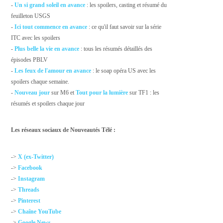
-
Un si grand soleil en avance
: les spoilers, casting et résumé du
feuilleton USGS
-
Ici tout commence en avance
: ce qu'il faut savoir sur la série
ITC avec les spoilers
-
Plus belle la vie en avance
: tous les résumés détaillés des
épisodes PBLV
-
Les feux de l'amour en avance
: le soap opéra US avec les
spoilers chaque semaine.
-
Nouveau jour
sur M6 et
Tout pour la lumière
sur TF1 : les
résumés et spoilers chaque jour
Les réseaux sociaux de Nouveautés Télé :
->
X (ex-Twitter)
->
Facebook
->
Instagram
->
Threads
->
Pinterest
->
Chaîne YouTube
->
Google News