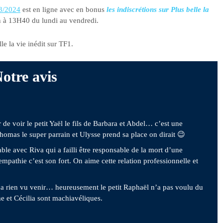
03/2024
est en ligne avec en bonus
les indiscrétions sur Plus belle la
on à 13H40 du lundi au vendredi.
le la vie inédit sur TF1.
otre avis
r de voir le petit Yaël le fils de Barbara et Abdel… c’est une
homas le super parrain et Ulysse prend sa place on dirait 😉
ble avec Riva qui a failli être responsable de la mort d’une
empathie c’est son fort. On aime cette relation professionnelle et
’a rien vu venir… heureusement le petit Raphaël n’a pas voulu du
e et Cécilia sont machiavéliques.