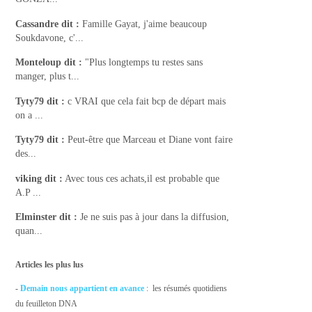
Cassandre
dit :
Famille Gayat, j'aime beaucoup
Soukdavone, c'...
Monteloup
dit :
"Plus longtemps tu restes sans
manger, plus t...
Tyty79
dit :
c VRAI que cela fait bcp de départ mais
on a ...
Tyty79
dit :
Peut-être que Marceau et Diane vont faire
des...
viking
dit :
Avec tous ces achats,il est probable que
A.P ...
Elminster
dit :
Je ne suis pas à jour dans la diffusion,
quan...
Articles les plus lus
-
Demain nous appartient en avance
: les résumés quotidiens
du feuilleton DNA