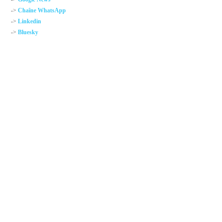
->
Chaîne WhatsApp
->
Linkedin
->
Bluesky