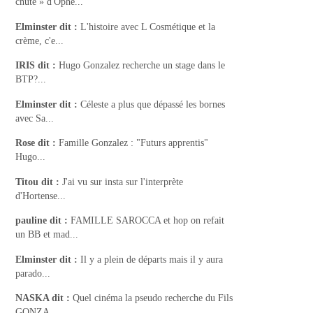
chute » d'Ophé...
Elminster
dit :
L'histoire avec L Cosmétique et la
crème, c'e...
IRIS
dit :
Hugo Gonzalez recherche un stage dans le
BTP?...
Elminster
dit :
Céleste a plus que dépassé les bornes
avec Sa...
Rose
dit :
Famille Gonzalez : "Futurs apprentis"
Hugo...
Titou
dit :
J'ai vu sur insta sur l'interprète
d'Hortense...
pauline
dit :
FAMILLE SAROCCA et hop on refait
un BB et mad...
Elminster
dit :
Il y a plein de départs mais il y aura
parado...
NASKA
dit :
Quel cinéma la pseudo recherche du Fils
GONZA...