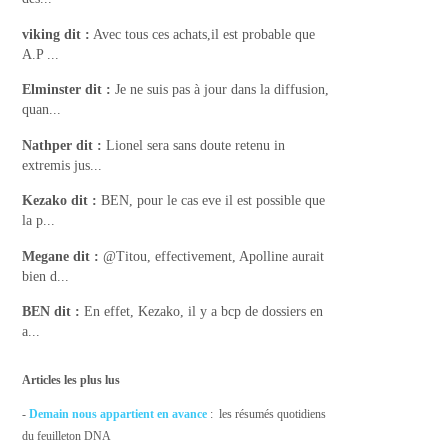
viking
dit :
Avec tous ces achats,il est probable que
A.P ...
Elminster
dit :
Je ne suis pas à jour dans la diffusion,
quan...
Nathper
dit :
Lionel sera sans doute retenu in
extremis jus...
Kezako
dit :
BEN, pour le cas eve il est possible que
la p...
Megane
dit :
@Titou, effectivement, Apolline aurait
bien d...
BEN
dit :
En effet, Kezako, il y a bcp de dossiers en
a...
Articles les plus lus
-
Demain nous appartient en avance
: les résumés quotidiens
du feuilleton DNA