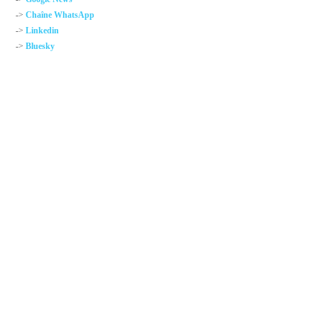
->
Chaîne WhatsApp
->
Linkedin
->
Bluesky