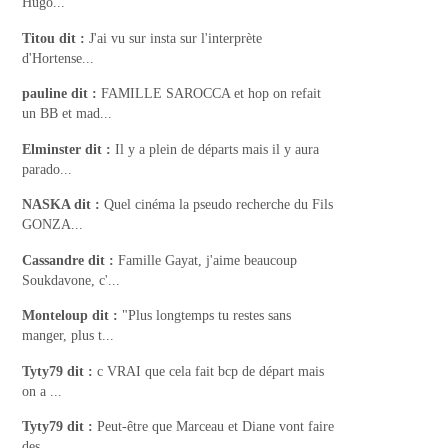
Hugo...
Titou
dit :
J'ai vu sur insta sur l'interprète
d'Hortense...
pauline
dit :
FAMILLE SAROCCA et hop on refait
un BB et mad...
Elminster
dit :
Il y a plein de départs mais il y aura
parado...
NASKA
dit :
Quel cinéma la pseudo recherche du Fils
GONZA...
Cassandre
dit :
Famille Gayat, j'aime beaucoup
Soukdavone, c'...
Monteloup
dit :
"Plus longtemps tu restes sans
manger, plus t...
Tyty79
dit :
c VRAI que cela fait bcp de départ mais
on a ...
Tyty79
dit :
Peut-être que Marceau et Diane vont faire
des...