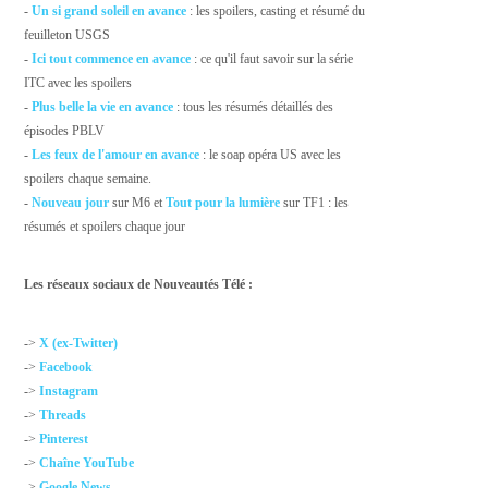
-
Un si grand soleil en avance
: les spoilers, casting et résumé du
feuilleton USGS
-
Ici tout commence en avance
: ce qu'il faut savoir sur la série
ITC avec les spoilers
-
Plus belle la vie en avance
: tous les résumés détaillés des
épisodes PBLV
-
Les feux de l'amour en avance
: le soap opéra US avec les
spoilers chaque semaine.
-
Nouveau jour
sur M6 et
Tout pour la lumière
sur TF1 : les
résumés et spoilers chaque jour
Les réseaux sociaux de Nouveautés Télé :
->
X (ex-Twitter)
->
Facebook
->
Instagram
->
Threads
->
Pinterest
->
Chaîne YouTube
->
Google News