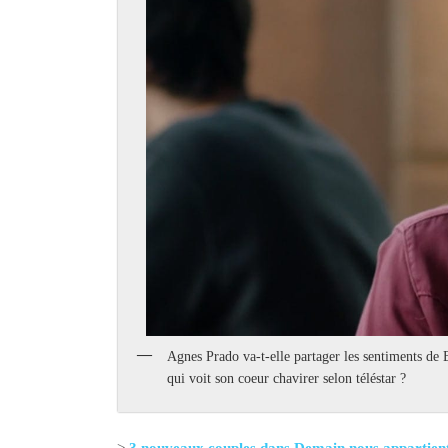
Agnes Prado va-t-elle partager les sentiments de
qui voit son coeur chavirer selon téléstar ?
->
3 nouveaux couples dans Demain nous appartien