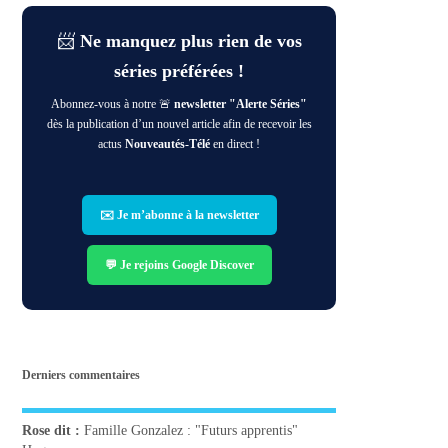
📨
Ne manquez plus rien de vos
séries préférées !
Abonnez-vous à notre 🚨
newsletter "Alerte Séries"
dès la publication d’un nouvel article afin de recevoir les
actus
Nouveautés-Télé
en direct !
✉️ Je m’abonne à la newsletter
💬 Je rejoins Google Discover
Derniers commentaires
Rose
dit :
Famille Gonzalez : "Futurs apprentis"