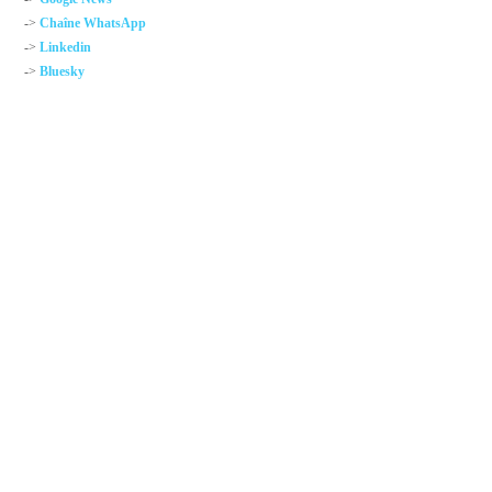
->
Chaîne WhatsApp
->
Linkedin
->
Bluesky