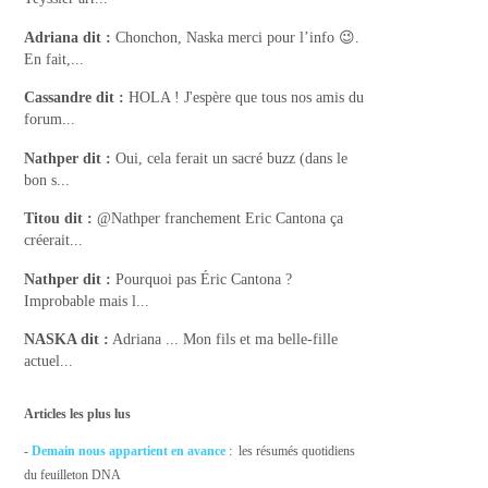
Adriana
dit :
Chonchon, Naska merci pour l’info 😉.
En fait,...
Cassandre
dit :
HOLA ! J'espère que tous nos amis du
forum...
Nathper
dit :
Oui, cela ferait un sacré buzz (dans le
bon s...
Titou
dit :
@Nathper franchement Eric Cantona ça
créerait...
Nathper
dit :
Pourquoi pas Éric Cantona ?
Improbable mais l...
NASKA
dit :
Adriana ... Mon fils et ma belle-fille
actuel...
Articles les plus lus
-
Demain nous appartient en avance
: les résumés quotidiens
du feuilleton DNA