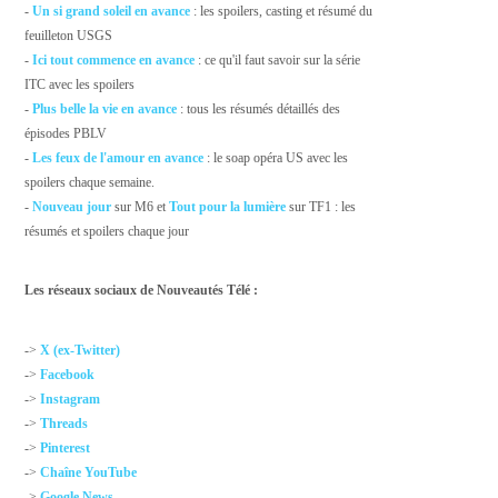
-
Un si grand soleil en avance
: les spoilers, casting et résumé du
feuilleton USGS
-
Ici tout commence en avance
: ce qu'il faut savoir sur la série
ITC avec les spoilers
-
Plus belle la vie en avance
: tous les résumés détaillés des
épisodes PBLV
-
Les feux de l'amour en avance
: le soap opéra US avec les
spoilers chaque semaine.
-
Nouveau jour
sur M6 et
Tout pour la lumière
sur TF1 : les
résumés et spoilers chaque jour
Les réseaux sociaux de Nouveautés Télé :
->
X (ex-Twitter)
->
Facebook
->
Instagram
->
Threads
->
Pinterest
->
Chaîne YouTube
->
Google News