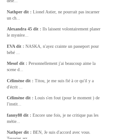
dele...
Nathper
dit :
Lionel Astier, ne pourrait pas incarner
un ch...
Alexandra 45
dit :
Ils laissent volontairement planer
le mystère...
EVA
dit :
NASKA, n'ayez crainte un passeport pour
bébé ...
Mesof
dit :
Personnellement j'ai beaucoup aime la
scene d...
Célimène
dit :
Titou, je me suis fié à ce qu'il y a
d'écrit ...
Célimène
dit :
Louis s'en fout (pour le moment ) de
l'instit...
fanny88
dit :
Encore une fois, je ne critique pas les
métie...
Nathper
dit :
BEN, Je suis d'accord avec vous.
Teyssier arr...