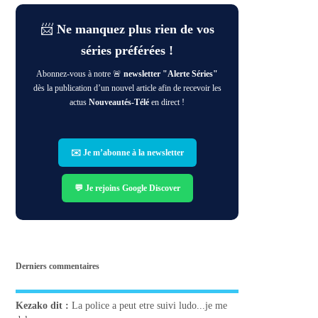
📨
Ne manquez plus rien de vos
séries préférées !
Abonnez-vous à notre 🚨
newsletter "Alerte Séries"
dès la publication d’un nouvel article afin de recevoir les
actus
Nouveautés-Télé
en direct !
✉️ Je m’abonne à la newsletter
💬 Je rejoins Google Discover
Derniers commentaires
Kezako
dit :
La police a peut etre suivi ludo...je me