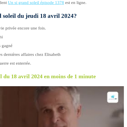
édent
Un si grand soleil épisode 1378
est en ligne.
d soleil du jeudi 18 avril 2024?
ie privée encore une fois.
hi
as gagné
s dernières affaires chez Elisabeth
erre est enterrée.
l du 18 avril 2024 en moins de 1 minute