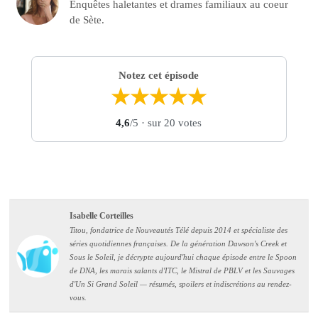
Enquêtes haletantes et drames familiaux au coeur
de Sète.
Notez cet épisode
★
★
★
★
★
4,6
/5
· sur 20 votes
Isabelle Corteilles
Titou, fondatrice de Nouveautés Télé depuis 2014 et spécialiste des
séries quotidiennes françaises. De la génération Dawson's Creek et
Sous le Soleil, je décrypte aujourd'hui chaque épisode entre le Spoon
de DNA, les marais salants d'ITC, le Mistral de PBLV et les Sauvages
d'Un Si Grand Soleil — résumés, spoilers et indiscrétions au rendez-
vous.