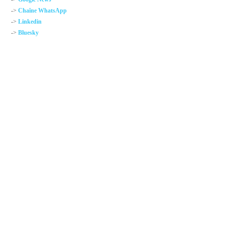
->
Chaîne WhatsApp
->
Linkedin
->
Bluesky