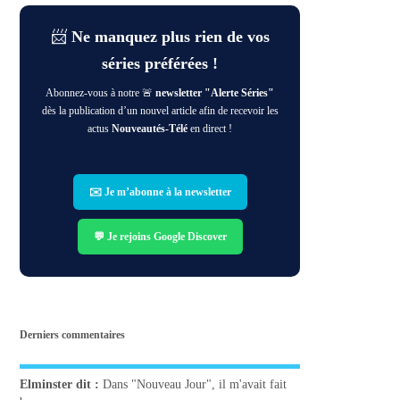
📨
Ne manquez plus rien de vos
séries préférées !
Abonnez-vous à notre 🚨
newsletter "Alerte Séries"
dès la publication d’un nouvel article afin de recevoir les
actus
Nouveautés-Télé
en direct !
✉️ Je m’abonne à la newsletter
💬 Je rejoins Google Discover
Derniers commentaires
Elminster
dit :
Dans "Nouveau Jour", il m'avait fait