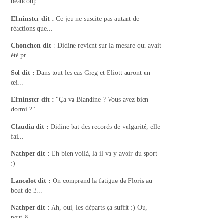
beaucoup...
Elminster
dit :
Ce jeu ne suscite pas autant de
réactions que...
Chonchon
dit :
Didine revient sur la mesure qui avait
été pr...
Sol
dit :
Dans tout les cas Greg et Eliott auront un
œi...
Elminster
dit :
"Ça va Blandine ? Vous avez bien
dormi ?" ...
Claudia
dit :
Didine bat des records de vulgarité, elle
fai...
Nathper
dit :
Eh bien voilà, là il va y avoir du sport
;)...
Lancelot
dit :
On comprend la fatigue de Floris au
bout de 3...
Nathper
dit :
Ah, oui, les départs ça suffit :) Ou,
peut-ê...