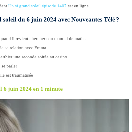
édent
Un si grand soleil épisode 1407
est en ligne.
d soleil du 6 juin 2024 avec Nouveautes Télé ?
quand il revient chercher son manuel de maths
 de sa relation avec Emma
Berthier une seconde soirée au casino
 se parler
lle est traumatisée
l 6 juin 2024 en 1 minute