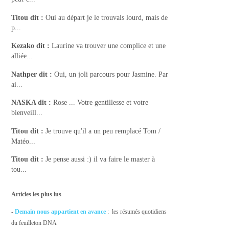
Titou
dit :
Oui au départ je le trouvais lourd, mais de
p...
Kezako
dit :
Laurine va trouver une complice et une
alliée...
Nathper
dit :
Oui, un joli parcours pour Jasmine. Par
ai...
NASKA
dit :
Rose ... Votre gentillesse et votre
bienveill...
Titou
dit :
Je trouve qu'il a un peu remplacé Tom /
Matéo...
Titou
dit :
Je pense aussi :) il va faire le master à
tou...
Articles les plus lus
-
Demain nous appartient en avance
: les résumés quotidiens
du feuilleton DNA