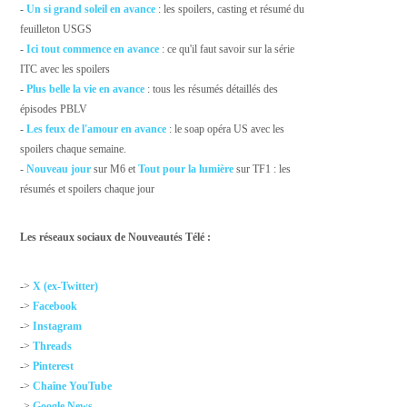
-
Un si grand soleil en avance
: les spoilers, casting et résumé du
feuilleton USGS
-
Ici tout commence en avance
: ce qu'il faut savoir sur la série
ITC avec les spoilers
-
Plus belle la vie en avance
: tous les résumés détaillés des
épisodes PBLV
-
Les feux de l'amour en avance
: le soap opéra US avec les
spoilers chaque semaine.
-
Nouveau jour
sur M6 et
Tout pour la lumière
sur TF1 : les
résumés et spoilers chaque jour
Les réseaux sociaux de Nouveautés Télé :
->
X (ex-Twitter)
->
Facebook
->
Instagram
->
Threads
->
Pinterest
->
Chaîne YouTube
->
Google News