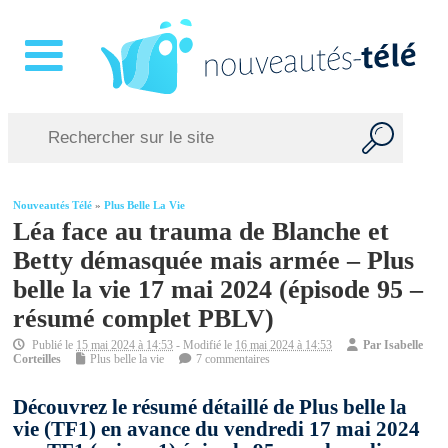
Nouveautés Télé
»
Plus Belle La Vie
Léa face au trauma de Blanche et
Betty démasquée mais armée – Plus
belle la vie 17 mai 2024 (épisode 95 –
résumé complet PBLV)
Publié le
15 mai 2024 à 14:53
- Modifié le
16 mai 2024 à 14:53
Par
Isabelle
Corteilles
Plus belle la vie
7 commentaires
Découvrez le résumé détaillé de Plus belle la
vie (TF1) en avance du vendredi 17 mai 2024