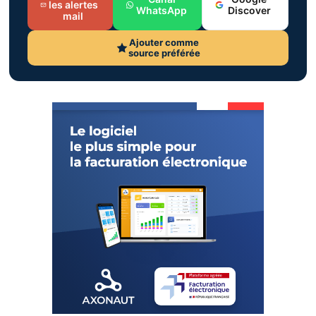
les alertes
WhatsApp
Discover
mail
Ajouter comme
source préférée