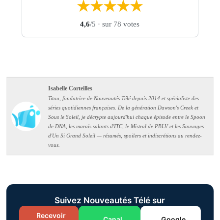
★
★
★
★
★
4,6
/5
· sur 78 votes
Isabelle Corteilles
Titou, fondatrice de Nouveautés Télé depuis 2014 et spécialiste des
séries quotidiennes françaises. De la génération Dawson's Creek et
Sous le Soleil, je décrypte aujourd'hui chaque épisode entre le Spoon
de DNA, les marais salants d'ITC, le Mistral de PBLV et les Sauvages
d'Un Si Grand Soleil — résumés, spoilers et indiscrétions au rendez-
vous.
Suivez Nouveautés Télé sur
Recevoir
Canal
Google