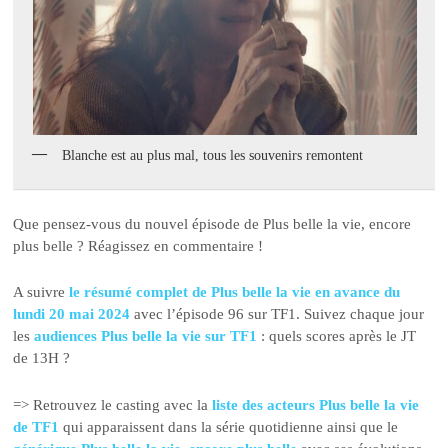
Blanche est au plus mal, tous les souvenirs remontent
Que pensez-vous du nouvel épisode de Plus belle la vie, encore
plus belle ? Réagissez en commentaire !
A suivre
le résumé complet de Plus belle la vie en avance du
lundi 20 mai 2024
avec l’épisode 96 sur TF1. Suivez chaque jour
les
audiences Plus belle la vie sur TF1
: quels scores après le JT
de 13H ?
=> Retrouvez le casting avec la
liste des acteurs Plus belle la vie
de TF1
qui apparaissent dans la série quotidienne ainsi que le