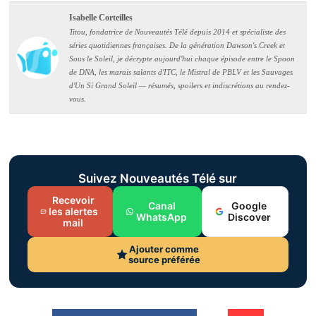
Isabelle Corteilles
Titou, fondatrice de Nouveautés Télé depuis 2014 et spécialiste des
séries quotidiennes françaises. De la génération Dawson's Creek et
Sous le Soleil, je décrypte aujourd'hui chaque épisode entre le Spoon
de DNA, les marais salants d'ITC, le Mistral de PBLV et les Sauvages
d'Un Si Grand Soleil — résumés, spoilers et indiscrétions au rendez-
vous.
Suivez Nouveautés Télé sur
Recevoir
Canal
Google
les alertes
WhatsApp
Discover
mail
Ajouter comme
source préférée