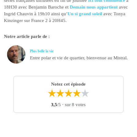
séries françaises diffusées en fin de journée
Ici tout commence
à
18H30 avec Benjamin Baroche et
Demain nous appartient
avec
Ingrid Chauvin à 19h10 ainsi qu’
Un si grand soleil
avec Tonya
Kinzinger sur France 2 à 20H45.
Notre article parle de :
Plus belle la vie
Entre polar et vie de quartier, bienvenue au Mistral.
Notez cet épisode
★
★
★
★
★
3,5
/5
· sur 8 votes