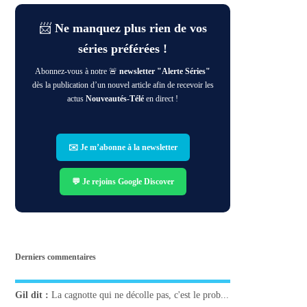
📨
Ne manquez plus rien de vos
séries préférées !
Abonnez-vous à notre 🚨
newsletter "Alerte Séries"
dès la publication d’un nouvel article afin de recevoir les
actus
Nouveautés-Télé
en direct !
✉️ Je m’abonne à la newsletter
💬 Je rejoins Google Discover
Derniers commentaires
Gil
dit :
La cagnotte qui ne décolle pas, c'est le prob...