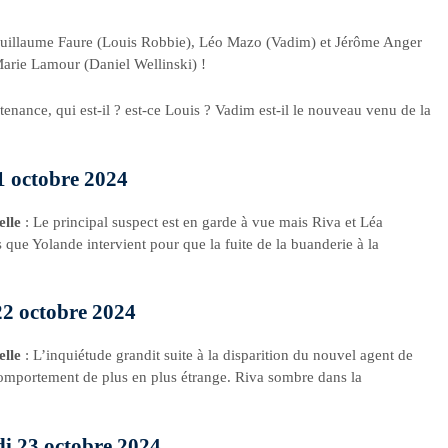
Guillaume Faure (Louis Robbie), Léo Mazo (Vadim) et Jérôme Anger
Marie Lamour (Daniel Wellinski) !
enance, qui est-il ? est-ce Louis ? Vadim est-il le nouveau venu de la
21 octobre 2024
elle
: Le principal suspect est en garde à vue mais Riva et Léa
 que Yolande intervient pour que la fuite de la buanderie à la
22 octobre 2024
elle
: L’inquiétude grandit suite à la disparition du nouvel agent de
comportement de plus en plus étrange. Riva sombre dans la
di 23 octobre 2024