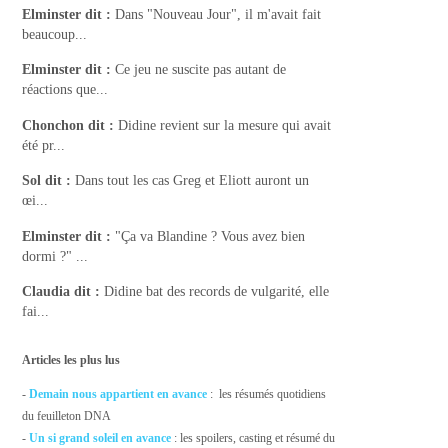
Elminster
dit :
Dans "Nouveau Jour", il m'avait fait
beaucoup...
Elminster
dit :
Ce jeu ne suscite pas autant de
réactions que...
Chonchon
dit :
Didine revient sur la mesure qui avait
été pr...
Sol
dit :
Dans tout les cas Greg et Eliott auront un
œi...
Elminster
dit :
"Ça va Blandine ? Vous avez bien
dormi ?" ...
Claudia
dit :
Didine bat des records de vulgarité, elle
fai...
Articles les plus lus
-
Demain nous appartient en avance
: les résumés quotidiens
du feuilleton DNA
-
Un si grand soleil en avance
: les spoilers, casting et résumé du