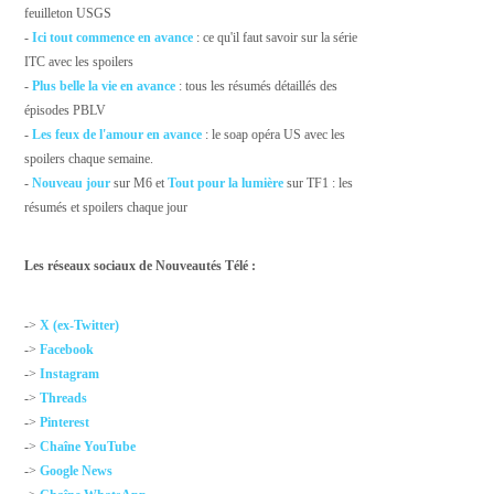
feuilleton USGS
-
Ici tout commence en avance
: ce qu'il faut savoir sur la série
ITC avec les spoilers
-
Plus belle la vie en avance
: tous les résumés détaillés des
épisodes PBLV
-
Les feux de l'amour en avance
: le soap opéra US avec les
spoilers chaque semaine.
-
Nouveau jour
sur M6 et
Tout pour la lumière
sur TF1 : les
résumés et spoilers chaque jour
Les réseaux sociaux de Nouveautés Télé :
->
X (ex-Twitter)
->
Facebook
->
Instagram
->
Threads
->
Pinterest
->
Chaîne YouTube
->
Google News