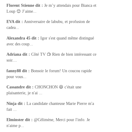
Florent Stienne
dit :
Je m’y attendais pour Bianca et
Loup 😊 J’aime...
EVA
dit :
Anniversaire de labubu, et profusion de
cadea...
Alexandra 45
dit :
Igor s'est quand même distingué
avec des coup...
Adriana
dit :
Côté TV 📺 Rien de bien intéressant ce
soir....
fanny88
dit :
Bonsoir le forum! Un coucou rapide
pour vous...
Cassandre
dit :
CHONCHON 😄 c'était une
plaisanterie, je n'ai ...
Ninja
dit :
La candidate chanteuse Marie Pierre m'a
fait ...
Elminster
dit :
@Célimène, Merci pour l'info. Je
n'aime p...