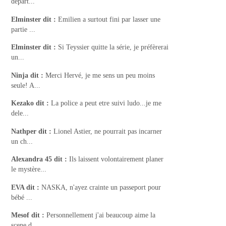
départ...
Elminster
dit :
Emilien a surtout fini par lasser une
partie ...
Elminster
dit :
Si Teyssier quitte la série, je préfèrerai
un...
Ninja
dit :
Merci Hervé, je me sens un peu moins
seule! A...
Kezako
dit :
La police a peut etre suivi ludo...je me
dele...
Nathper
dit :
Lionel Astier, ne pourrait pas incarner
un ch...
Alexandra 45
dit :
Ils laissent volontairement planer
le mystère...
EVA
dit :
NASKA, n'ayez crainte un passeport pour
bébé ...
Mesof
dit :
Personnellement j'ai beaucoup aime la
scene d...