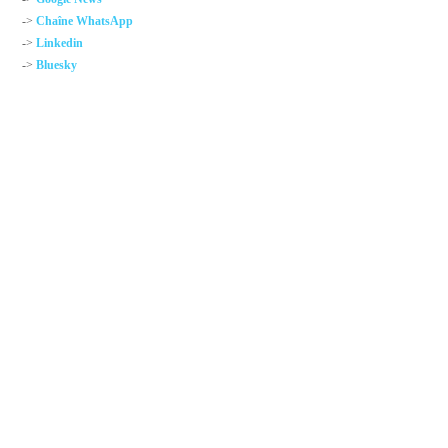
->
Chaîne WhatsApp
->
Linkedin
->
Bluesky