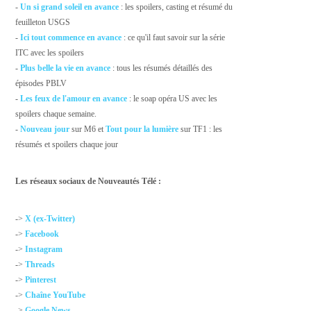
-
Un si grand soleil en avance
: les spoilers, casting et résumé du
feuilleton USGS
-
Ici tout commence en avance
: ce qu'il faut savoir sur la série
ITC avec les spoilers
-
Plus belle la vie en avance
: tous les résumés détaillés des
épisodes PBLV
-
Les feux de l'amour en avance
: le soap opéra US avec les
spoilers chaque semaine.
-
Nouveau jour
sur M6 et
Tout pour la lumière
sur TF1 : les
résumés et spoilers chaque jour
Les réseaux sociaux de Nouveautés Télé :
->
X (ex-Twitter)
->
Facebook
->
Instagram
->
Threads
->
Pinterest
->
Chaîne YouTube
->
Google News