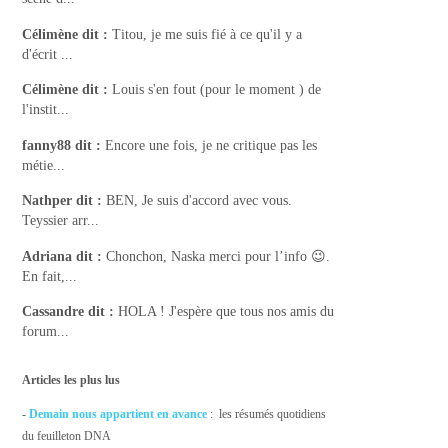
Célimène
dit :
Titou, je me suis fié à ce qu'il y a
d'écrit ...
Célimène
dit :
Louis s'en fout (pour le moment ) de
l'instit...
fanny88
dit :
Encore une fois, je ne critique pas les
métie...
Nathper
dit :
BEN, Je suis d'accord avec vous.
Teyssier arr...
Adriana
dit :
Chonchon, Naska merci pour l’info 😉.
En fait,...
Cassandre
dit :
HOLA ! J'espère que tous nos amis du
forum...
Articles les plus lus
-
Demain nous appartient en avance
: les résumés quotidiens
du feuilleton DNA