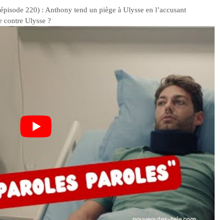
épisode 220) : Anthony tend un piège à Ulysse en l’accusant
e contre Ulysse ?