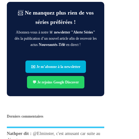
📨
Ne manquez plus rien de vos
séries préférées !
Abonnez-vous à notre 🚨
newsletter "Alerte Séries"
dès la publication d’un nouvel article afin de recevoir les
actus
Nouveautés-Télé
en direct !
✉️ Je m’abonne à la newsletter
💬 Je rejoins Google Discover
Derniers commentaires
Nathper
dit :
@Elminster, c'est amusant car suite au