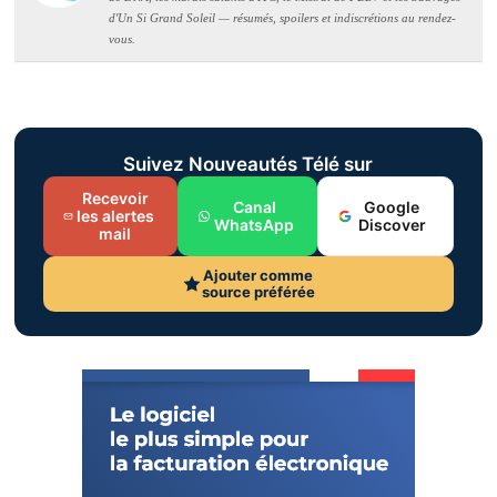
d'Un Si Grand Soleil — résumés, spoilers et indiscrétions au rendez-
vous.
Suivez Nouveautés Télé sur
Recevoir
Canal
Google
les alertes
WhatsApp
Discover
mail
Ajouter comme
source préférée