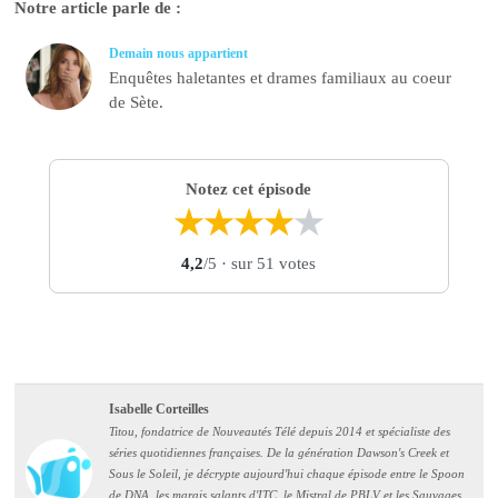
Notre article parle de :
Demain nous appartient
Enquêtes haletantes et drames familiaux au coeur
de Sète.
Notez cet épisode
★
★
★
★
★
4,2
/5
· sur 51 votes
Isabelle Corteilles
Titou, fondatrice de Nouveautés Télé depuis 2014 et spécialiste des
séries quotidiennes françaises. De la génération Dawson's Creek et
Sous le Soleil, je décrypte aujourd'hui chaque épisode entre le Spoon
de DNA, les marais salants d'ITC, le Mistral de PBLV et les Sauvages