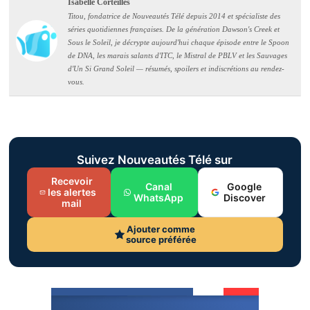
Isabelle Corteilles
Titou, fondatrice de Nouveautés Télé depuis 2014 et spécialiste des
séries quotidiennes françaises. De la génération Dawson's Creek et
Sous le Soleil, je décrypte aujourd'hui chaque épisode entre le Spoon
de DNA, les marais salants d'ITC, le Mistral de PBLV et les Sauvages
d'Un Si Grand Soleil — résumés, spoilers et indiscrétions au rendez-
vous.
Suivez Nouveautés Télé sur
Recevoir
Canal
Google
les alertes
WhatsApp
Discover
mail
Ajouter comme
source préférée