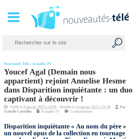
Nouveautés Télé
»
Actualité TV
Youcef Agal (Demain nous
appartient) rejoint Annelise Hesme
dans Disparition inquiétante : un duo
captivant à découvrir !
Publié le
9 janvier 2025 à 19:09
- Modifié le
14 janvier 2025 à 14:30
Par
Isabelle Corteilles
Actualité TV
2 commentaires
Disparition inquiétante « Au nom du père »
un nouvel opus de la collection en tournage