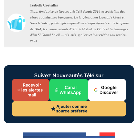
Isabelle Corteilles
Titou, fondatrice de Nouveautés Télé depuis 2014 et spécialiste des
séries quotidiennes françaises. De la génération Dawson's Creek et
Sous le Soleil, je décrypte aujourd'hui chaque épisode entre le Spoon
de DNA, les marais salants d'ITC, le Mistral de PBLV et les Sauvages
d'Un Si Grand Soleil — résumés, spoilers et indiscrétions au rendez-
vous.
Suivez Nouveautés Télé sur
Recevoir
Canal
Google
les alertes
WhatsApp
Discover
mail
Ajouter comme
source préférée