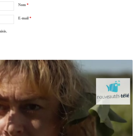
Nom
*
E-mail
*
isis.