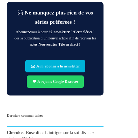
📨
Ne manquez plus rien de vos
séries préférées !
Abonnez-vous à notre 🚨
newsletter "Alerte Séries"
dès la publication d’un nouvel article afin de recevoir les
actus
Nouveautés-Télé
en direct !
✉️ Je m’abonne à la newsletter
💬 Je rejoins Google Discover
Derniers commentaires
Cherokee-Rose
dit :
L'intrigue sur la soi-disant «