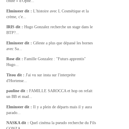
chute » d'Ophé...
Elminster
dit :
L'histoire avec L Cosmétique et la
crème, c'e...
IRIS
dit :
Hugo Gonzalez recherche un stage dans le
BTP?...
Elminster
dit :
Céleste a plus que dépassé les bornes
avec Sa...
Rose
dit :
Famille Gonzalez : "Futurs apprentis"
Hugo...
Titou
dit :
J'ai vu sur insta sur l'interprète
d'Hortense...
pauline
dit :
FAMILLE SAROCCA et hop on refait
un BB et mad...
Elminster
dit :
Il y a plein de départs mais il y aura
parado...
NASKA
dit :
Quel cinéma la pseudo recherche du Fils
GONZA...