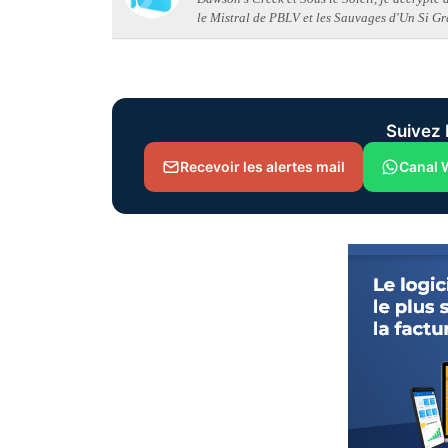
le Mistral de PBLV et les Sauvages d'Un Si Gr
Suivez 
Recevoir les alertes mail
Canal 