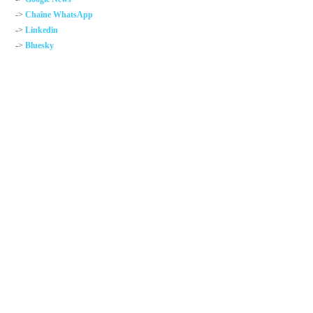
->
Chaîne WhatsApp
->
Linkedin
->
Bluesky