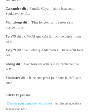
Cassandre
dit :
Famille Gayat, j'aime beaucoup
Soukdavone, c'...
Monteloup
dit :
"Plus longtemps tu restes sans
manger, plus t...
Tyty79
dit :
c VRAI que cela fait bcp de départ mais
on a ...
Tyty79
dit :
Peut-être que Marceau et Diane vont faire
des...
viking
dit :
Avec tous ces achats,il est probable que
A.P ...
Elminster
dit :
Je ne suis pas à jour dans la diffusion,
quan...
Articles les plus lus
-
Demain nous appartient en avance
: les résumés quotidiens
du feuilleton DNA