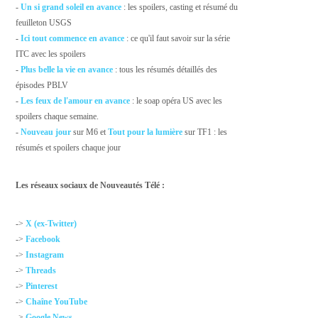
-
Un si grand soleil en avance
: les spoilers, casting et résumé du
feuilleton USGS
-
Ici tout commence en avance
: ce qu'il faut savoir sur la série
ITC avec les spoilers
-
Plus belle la vie en avance
: tous les résumés détaillés des
épisodes PBLV
-
Les feux de l'amour en avance
: le soap opéra US avec les
spoilers chaque semaine.
-
Nouveau jour
sur M6 et
Tout pour la lumière
sur TF1 : les
résumés et spoilers chaque jour
Les réseaux sociaux de Nouveautés Télé :
->
X (ex-Twitter)
->
Facebook
->
Instagram
->
Threads
->
Pinterest
->
Chaîne YouTube
->
Google News