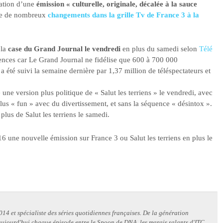
éation d’une
émission « culturelle, originale, décalée à la sauce
ace de nombreux
changements dans la grille Tv de France 3 à la
 la
case du Grand Journal le vendredi
en plus du samedi selon
Télé
iences car Le Grand Journal ne fidélise que 600 à 700 000
 a été suivi la semaine dernière par 1,37 million de téléspectateurs et
 une version plus politique de « Salut les terriens » le vendredi, avec
lus « fun » avec du divertissement, et sans la séquence « désintox ».
plus de Salut les terriens le samedi.
6 une nouvelle émission sur France 3 ou Salut les terriens en plus le
14 et spécialiste des séries quotidiennes françaises. De la génération
 aujourd'hui chaque épisode entre le Spoon de DNA, les marais salants d'ITC,