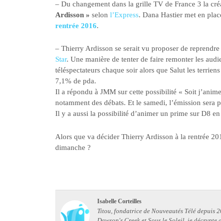
– Du changement dans la grille TV de France 3 la cr
Ardisson »
selon
l’Express
. Dana Hastier met en pl
rentrée 2016
.
– Thierry Ardisson se serait vu proposer de reprendre
Star
. Une manière de tenter de faire remonter les aud
téléspectateurs chaque soir alors que Salut les terriens
7,1% de pda.
Il a répondu à JMM sur cette possibilité « Soit j’anime
notamment des débats. Et le samedi, l’émission sera p
Il y a aussi la possibilité d’animer un prime sur D8 en 
Alors que va décider Thierry Ardisson à la rentrée 201
dimanche ?
Isabelle Corteilles
Titou, fondatrice de Nouveautés Télé depuis 20
Dawson's Creek et Sous le Soleil, je décrypte