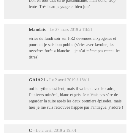
Bon en tout ca,s série passionnante, mais donc, trop
lente. Très beau paysage et bien joué.
lelandais
-
Le 27 mars 2019 à 11h51
séries du lundi soir sur FR2 devenues anxyogènes et
pourtant je suis bon public (séries avec lavoine, les
mystères forêt « blanche .. je n’ai même pas retenu les
titres)
GAIA21
-
Le 2 avril 2019 à 18h11
oui le rythme est lent, mais il va bien avec le cadre,
l’univers minéral, blanc et gris. Je n’étais pas sûre de
regarder la suite après les deux premiers épisodes, mais
hier je me suis retrouvée happée par l’intrigue. j’adore !
C
-
Le 2 avril 2019 à 19h01