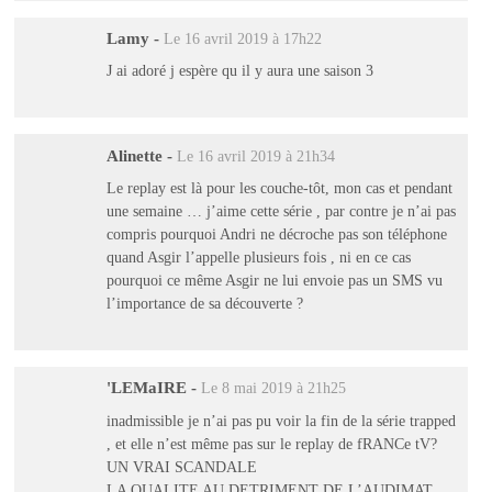
Lamy
-
Le 16 avril 2019 à 17h22
J ai adoré j espère qu il y aura une saison 3
Alinette
-
Le 16 avril 2019 à 21h34
Le replay est là pour les couche-tôt, mon cas et pendant
une semaine … j’aime cette série , par contre je n’ai pas
compris pourquoi Andri ne décroche pas son téléphone
quand Asgir l’appelle plusieurs fois , ni en ce cas
pourquoi ce même Asgir ne lui envoie pas un SMS vu
l’importance de sa découverte ?
'LEMaIRE
-
Le 8 mai 2019 à 21h25
inadmissible je n’ai pas pu voir la fin de la série trapped
, et elle n’est même pas sur le replay de fRANCe tV?
UN VRAI SCANDALE
LA QUALITE AU DETRIMENT DE L’AUDIMAT ,