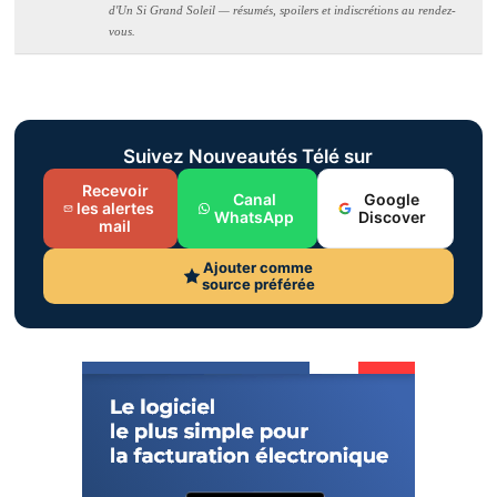
d'Un Si Grand Soleil — résumés, spoilers et indiscrétions au rendez-
vous.
Suivez Nouveautés Télé sur
Recevoir
Canal
Google
les alertes
WhatsApp
Discover
mail
Ajouter comme
source préférée