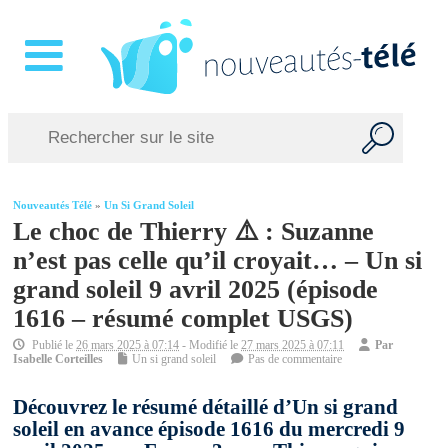
Nouveautés Télé
»
Un Si Grand Soleil
Le choc de Thierry ⚠️ : Suzanne
n’est pas celle qu’il croyait… – Un si
grand soleil 9 avril 2025 (épisode
1616 – résumé complet USGS)
Publié le
26 mars 2025 à 07:14
- Modifié le
27 mars 2025 à 07:11
Par
Isabelle Corteilles
Un si grand soleil
Pas de commentaire
Découvrez le résumé détaillé d’Un si grand
soleil en avance épisode 1616 du mercredi 9