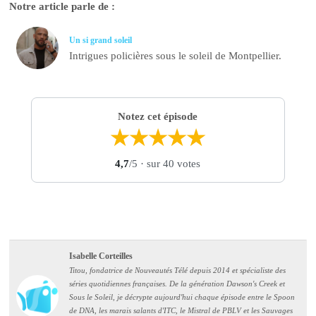
Notre article parle de :
Un si grand soleil
Intrigues policières sous le soleil de Montpellier.
Notez cet épisode
★
★
★
★
★
4,7
/5
· sur 40 votes
Isabelle Corteilles
Titou, fondatrice de Nouveautés Télé depuis 2014 et spécialiste des
séries quotidiennes françaises. De la génération Dawson's Creek et
Sous le Soleil, je décrypte aujourd'hui chaque épisode entre le Spoon
de DNA, les marais salants d'ITC, le Mistral de PBLV et les Sauvages