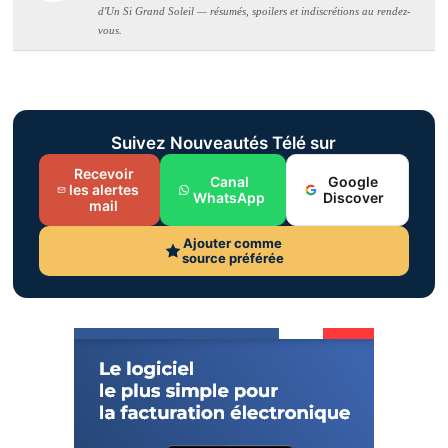
d'Un Si Grand Soleil — résumés, spoilers et indiscrétions au rendez-
vous.
Suivez Nouveautés Télé sur
Recevoir
Canal
Google
les alertes
WhatsApp
Discover
mail
Ajouter comme
source préférée