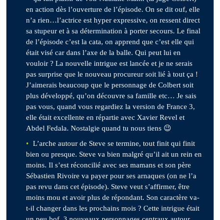
en action dès l’ouverture de l’épisode. On se dit ouf, elle
n’a rien…l’actrice est hyper expressive, on ressent direct
sa stupeur et à sa détermination à porter secours. Le final
de l’épisode c’est la cata, on apprend que c’est elle qui
était visé car dans l’axe de la balle. Qui peut lui en
vouloir ? La nouvelle intrigue est lancée et je ne serais
pas surprise que le nouveau procureur soit lié à tout ça !
J’aimerais beaucoup que le personnage de Colbert soit
plus développé, qu’on découvre sa famille etc… Je sais
pas vous, quand vous regardiez la version de France 3,
elle était excellente en répartie avec Xavier Revel et
Abdel Fedala. Nostalgie quand tu nous tiens 😉
L’arche autour de Steve se termine, tout finit qui finit
bien ou presque. Steve va bien malgré qu’il ait un rein en
moins. Il s’est réconcilié avec ses mamans et son père
Sébastien Rivoire va payer pour ses arnaques (on ne l’a
pas revu dans cet épisode). Steve veut s’affirmer, être
moins mou et avoir plus de répondant. Son caractère va-
t-il changer dans les prochains mois ? Cette intrigue était
un peu bof, 3 nouveaux personnages centraux autour