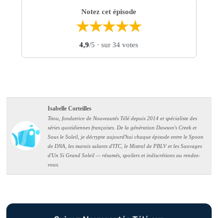
Notez cet épisode
★
★
★
★
★
4,9
/5
· sur 34 votes
Isabelle Corteilles
Titou, fondatrice de Nouveautés Télé depuis 2014 et spécialiste des
séries quotidiennes françaises. De la génération Dawson's Creek et
Sous le Soleil, je décrypte aujourd'hui chaque épisode entre le Spoon
de DNA, les marais salants d'ITC, le Mistral de PBLV et les Sauvages
d'Un Si Grand Soleil — résumés, spoilers et indiscrétions au rendez-
vous.