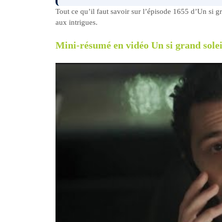
Tout ce qu’il faut savoir sur l’épisode 1655 d’Un si g
aux intrigues.
Mini-résumé en vidéo Un si grand solei