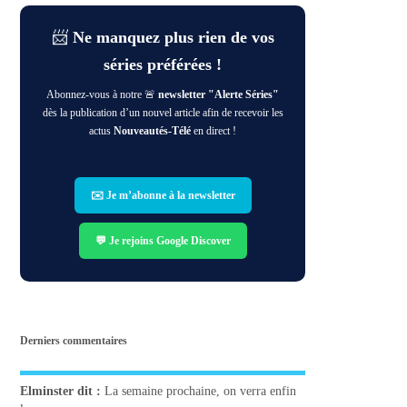
📨
Ne manquez plus rien de vos
séries préférées !
Abonnez-vous à notre 🚨
newsletter "Alerte Séries"
dès la publication d’un nouvel article afin de recevoir les
actus
Nouveautés-Télé
en direct !
✉️ Je m’abonne à la newsletter
💬 Je rejoins Google Discover
Derniers commentaires
Elminster
dit :
La semaine prochaine, on verra enfin