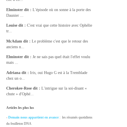
Elminster
dit :
L'épisode où on sonne à la porte des
Daunier ...
Louise
dit :
C'est vrai que cette histoire avec Ophélie
tr...
McAdam
dit :
Le problème c'est que le retour des
anciens n...
Elminster
dit :
Je ne sais pas quel était l'effet voulu
mais ...
Adriana
dit :
Iris, oui Hugo G est à la Tremblade
chez un o...
Cherokee-Rose
dit :
L'intrigue sur la soi-disant «
chute » d'Ophé...
Articles les plus lus
-
Demain nous appartient en avance
: les résumés quotidiens
du feuilleton DNA