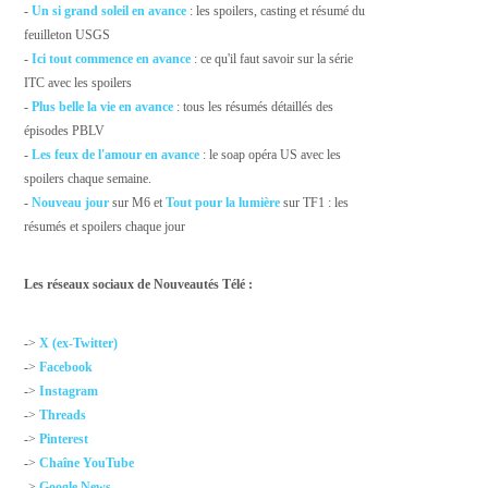
-
Un si grand soleil en avance
: les spoilers, casting et résumé du
feuilleton USGS
-
Ici tout commence en avance
: ce qu'il faut savoir sur la série
ITC avec les spoilers
-
Plus belle la vie en avance
: tous les résumés détaillés des
épisodes PBLV
-
Les feux de l'amour en avance
: le soap opéra US avec les
spoilers chaque semaine.
-
Nouveau jour
sur M6 et
Tout pour la lumière
sur TF1 : les
résumés et spoilers chaque jour
Les réseaux sociaux de Nouveautés Télé :
->
X (ex-Twitter)
->
Facebook
->
Instagram
->
Threads
->
Pinterest
->
Chaîne YouTube
->
Google News