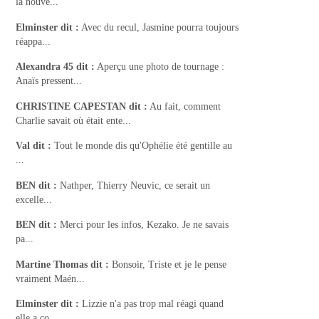
la nouve...
Elminster
dit :
Avec du recul, Jasmine pourra toujours
réappa...
Alexandra 45
dit :
Aperçu une photo de tournage :
Anaïs pressent...
CHRISTINE CAPESTAN
dit :
Au fait, comment
Charlie savait où était ente...
Val
dit :
Tout le monde dis qu'Ophélie été gentille au
...
BEN
dit :
Nathper, Thierry Neuvic, ce serait un
excelle...
BEN
dit :
Merci pour les infos, Kezako. Je ne savais
pa...
Martine Thomas
dit :
Bonsoir, Triste et je le pense
vraiment Maén...
Elminster
dit :
Lizzie n'a pas trop mal réagi quand
elle a co...