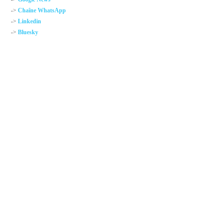
->
Chaîne WhatsApp
->
Linkedin
->
Bluesky