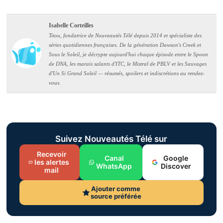
Isabelle Corteilles
Titou, fondatrice de Nouveautés Télé depuis 2014 et spécialiste des
séries quotidiennes françaises. De la génération Dawson's Creek et
Sous le Soleil, je décrypte aujourd'hui chaque épisode entre le Spoon
de DNA, les marais salants d'ITC, le Mistral de PBLV et les Sauvages
d'Un Si Grand Soleil — résumés, spoilers et indiscrétions au rendez-
vous.
Suivez Nouveautés Télé sur
Recevoir
Canal
Google
les alertes
WhatsApp
Discover
mail
Ajouter comme
source préférée