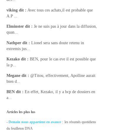
viking
dit :
Avec tous ces achats,il est probable que
A.P ...
Elminster
dit :
Je ne suis pas à jour dans la diffusion,
quan...
Nathper
dit :
Lionel sera sans doute retenu in
extremis jus...
Kezako
dit :
BEN, pour le cas eve il est possible que
la p...
Megane
dit :
@Titou, effectivement, Apolline aurait
bien d...
BEN
dit :
En effet, Kezako, il y a bcp de dossiers en
a...
Articles les plus lus
-
Demain nous appartient en avance
: les résumés quotidiens
du feuilleton DNA