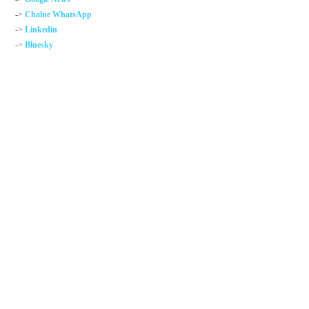
->
Chaîne WhatsApp
->
Linkedin
->
Bluesky