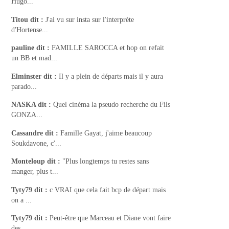
Hugo...
Titou
dit :
J'ai vu sur insta sur l'interprète
d'Hortense...
pauline
dit :
FAMILLE SAROCCA et hop on refait
un BB et mad...
Elminster
dit :
Il y a plein de départs mais il y aura
parado...
NASKA
dit :
Quel cinéma la pseudo recherche du Fils
GONZA...
Cassandre
dit :
Famille Gayat, j'aime beaucoup
Soukdavone, c'...
Monteloup
dit :
"Plus longtemps tu restes sans
manger, plus t...
Tyty79
dit :
c VRAI que cela fait bcp de départ mais
on a ...
Tyty79
dit :
Peut-être que Marceau et Diane vont faire
des...