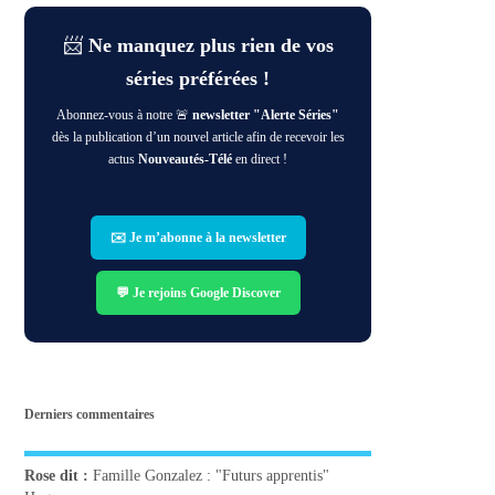
📨
Ne manquez plus rien de vos
séries préférées !
Abonnez-vous à notre 🚨
newsletter "Alerte Séries"
dès la publication d’un nouvel article afin de recevoir les
actus
Nouveautés-Télé
en direct !
✉️ Je m’abonne à la newsletter
💬 Je rejoins Google Discover
Derniers commentaires
Rose
dit :
Famille Gonzalez : "Futurs apprentis"