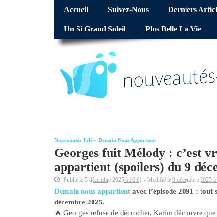
Accueil
Suivez-Nous
Derniers Articl
Un Si Grand Soleil
Plus Belle La Vie
Nouveautés Télé
»
Demain Nous Appartient
Georges fuit Mélody : c’est v
appartient (spoilers) du 9 dé
Publié le
5 décembre 2025 à 16:01
- Modifié le
9 décembre 2025 à
Demain nous appartient
avec l’épisode 2091 : tout 
décembre 2025.
🔥 Georges refuse de décrocher, Karim découvre que 