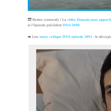
🔜 Restez connectés ! La
vidéo Demain nous appart
et l’épisode précédent
DNA 2090
.
➡️ Lire
notre critique DNA épisode 2091
: le décryp