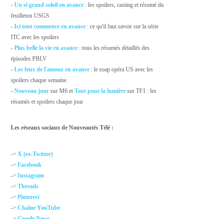
-
Un si grand soleil en avance
: les spoilers, casting et résumé du
feuilleton USGS
-
Ici tout commence en avance
: ce qu'il faut savoir sur la série
ITC avec les spoilers
-
Plus belle la vie en avance
: tous les résumés détaillés des
épisodes PBLV
-
Les feux de l'amour en avance
: le soap opéra US avec les
spoilers chaque semaine.
-
Nouveau jour
sur M6 et
Tout pour la lumière
sur TF1 : les
résumés et spoilers chaque jour
Les réseaux sociaux de Nouveautés Télé :
->
X (ex-Twitter)
->
Facebook
->
Instagram
->
Threads
->
Pinterest
->
Chaîne YouTube
->
Google News